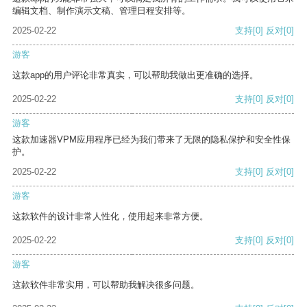
编辑文档、制作演示文稿、管理日程安排等。
2025-02-22
支持
[0]
反对
[0]
游客
这款app的用户评论非常真实，可以帮助我做出更准确的选择。
2025-02-22
支持
[0]
反对
[0]
游客
这款加速器VPM应用程序已经为我们带来了无限的隐私保护和安全性保
护。
2025-02-22
支持
[0]
反对
[0]
游客
这款软件的设计非常人性化，使用起来非常方便。
2025-02-22
支持
[0]
反对
[0]
游客
这款软件非常实用，可以帮助我解决很多问题。