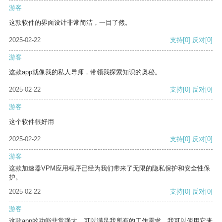
游客
这款软件的界面设计非常简洁，一目了然。
2025-02-22
支持
[0]
反对
[0]
游客
这款app就像我的私人导师，带领我探索知识的奥秘。
2025-02-22
支持
[0]
反对
[0]
游客
这个软件很好用
2025-02-22
支持
[0]
反对
[0]
游客
这款加速器VPM应用程序已经为我们带来了无限的隐私保护和安全性保
护。
2025-02-22
支持
[0]
反对
[0]
游客
这款app的功能非常强大，可以满足我所有的工作需求。我可以使用它来