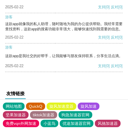
2025-02-22
支持
[0]
反对
[0]
游客
这款app就像我的私人助理，随时随地为我的办公提供帮助。我经常需要
查找资料，这款app的搜索功能非常强大，能够快速找到我需要的信息。
2025-02-22
支持
[0]
反对
[0]
游客
这款app是我社交的好帮手，让我能够与朋友保持联系，分享生活点滴。
2025-02-22
支持
[0]
反对
[0]
友情链接
网站地图
QuickQ
旋风加速度器
旋风加速
坚果加速器
tiktok加速器
狗急加速器官网
免费vqn外网加速
小蓝鸟
优途加速器官网
风驰加速器