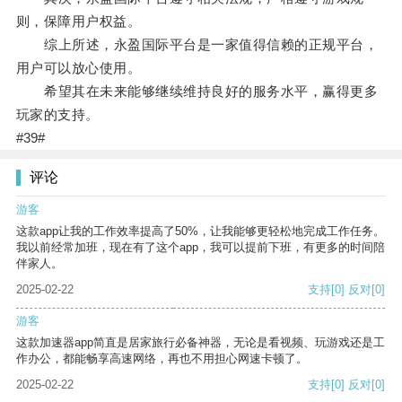
则，保障用户权益。
综上所述，永盈国际平台是一家值得信赖的正规平台，
用户可以放心使用。
希望其在未来能够继续维持良好的服务水平，赢得更多
玩家的支持。
#39#
评论
游客
这款app让我的工作效率提高了50%，让我能够更轻松地完成工作任务。
我以前经常加班，现在有了这个app，我可以提前下班，有更多的时间陪
伴家人。
2025-02-22
支持
[0]
反对
[0]
游客
这款加速器app简直是居家旅行必备神器，无论是看视频、玩游戏还是工
作办公，都能畅享高速网络，再也不用担心网速卡顿了。
2025-02-22
支持
[0]
反对
[0]