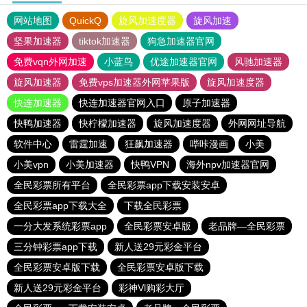
网站地图
QuickQ
旋风加速度器
旋风加速
坚果加速器
tiktok加速器
狗急加速器官网
免费vqn外网加速
小蓝鸟
优途加速器官网
风驰加速器
旋风加速器
免费vps加速器外网苹果版
旋风加速度器
快连加速器
快连加速器官网入口
原子加速器
快鸭加速器
快柠檬加速器
旋风加速度器
外网网址导航
软件中心
雷霆加速
狂飙加速器
哔咔漫画
小美
小美vpn
小美加速器
快鸭VPN
海外npv加速器官网
全民彩票所有平台
全民彩票app下载安装安卓
全民彩票app下载大全
下载全民彩票
一分大发系统彩票app
全民彩票安卓版
老品牌—全民彩票
三分钟彩票app下载
新人送29元彩金平台
全民彩票安卓版下载
全民彩票安卓版下载
新人送29元彩金平台
彩神Vl购彩大厅