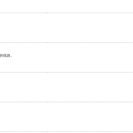
区的线路。
。