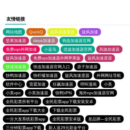
友情链接
网站地图
QuickQ
旋风加速度器
旋风加速
坚果加速器
tiktok加速器
狗急加速器官网
免费vqn外网加速
小蓝鸟
优途加速器官网
风驰加速器
旋风加速器
免费vps加速器外网苹果版
旋风加速度器
快连加速器
快连加速器官网入口
原子加速器
快鸭加速器
快柠檬加速器
旋风加速度器
外网网址导航
软件中心
雷霆加速
狂飙加速器
哔咔漫画
小美
小美vpn
小美加速器
快鸭VPN
海外npv加速器官网
全民彩票所有平台
全民彩票app下载安装安卓
全民彩票app下载大全
下载全民彩票
一分大发系统彩票app
全民彩票安卓版
老品牌—全民彩票
三分钟彩票app下载
新人送29元彩金平台