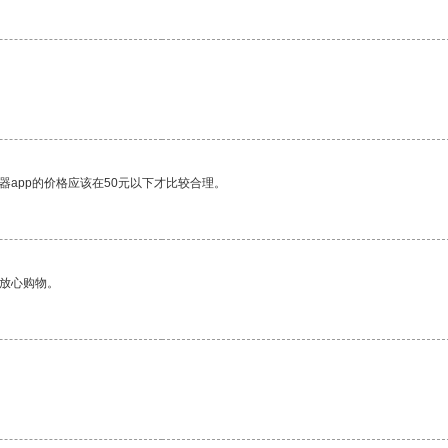
器app的价格应该在50元以下才比较合理。
够放心购物。