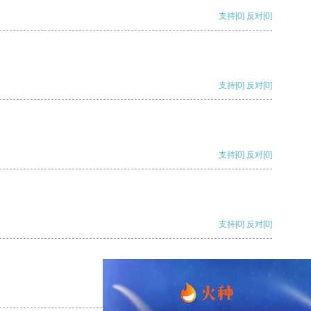
支持
[0]
反对
[0]
支持
[0]
反对
[0]
支持
[0]
反对
[0]
支持
[0]
反对
[0]
支持
[0]
反对
[0]