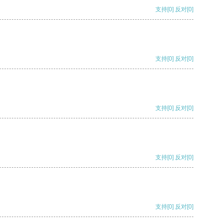
支持
[0]
反对
[0]
支持
[0]
反对
[0]
支持
[0]
反对
[0]
支持
[0]
反对
[0]
支持
[0]
反对
[0]