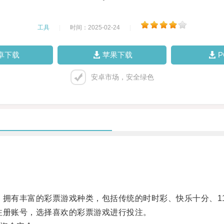
工具
|
时间：2025-02-24
|
卓下载
苹果下载
安卓市场，安全绿色
，拥有丰富的彩票游戏种类，包括传统的时时彩、快乐十分、1
注册账号，选择喜欢的彩票游戏进行投注。