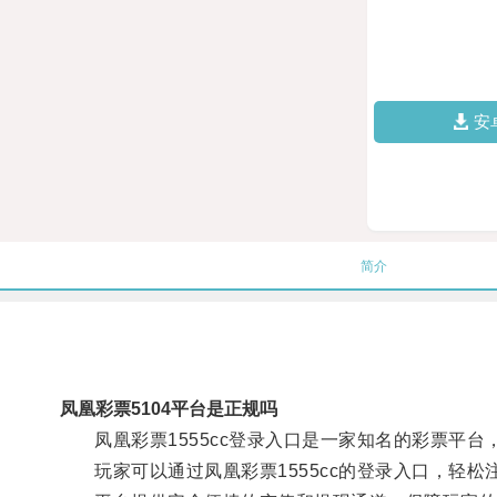
安
简介
凤凰彩票5104平台是正规吗
凤凰彩票1555cc登录入口是一家知名的彩票平台
玩家可以通过凤凰彩票1555cc的登录入口，轻松