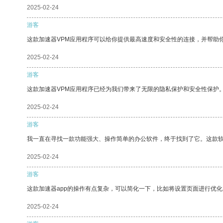
2025-02-24
游客
这款加速器VPM应用程序可以给你提供最高速度和安全性的连接，并帮助
2025-02-24
游客
这款加速器VPM应用程序已经为我们带来了无限的隐私保护和安全性保护
2025-02-24
游客
我一直在寻找一款功能强大、操作简单的办公软件，终于找到了它。这款
2025-02-24
游客
这款加速器app的操作有点复杂，可以简化一下，比如将设置页面进行优化
2025-02-24