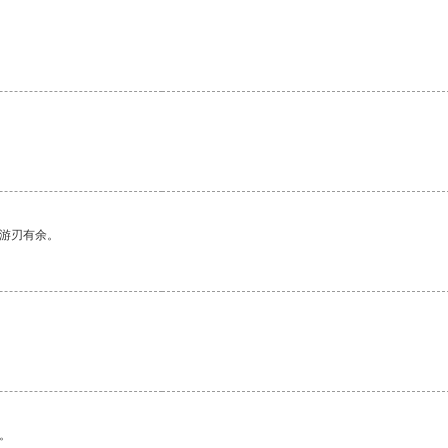
中游刃有余。
。