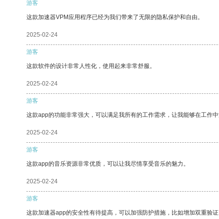
游客
这款加速器VPM应用程序已经为我们带来了无限的隐私保护和自由。
2025-02-24
游客
这款软件的设计非常人性化，使用起来非常舒服。
2025-02-24
游客
这款app的功能非常强大，可以满足我所有的工作需求，让我能够在工作
2025-02-24
游客
这款app的音乐资源非常优质，可以让我尽情享受音乐的魅力。
2025-02-24
游客
这款加速器app的安全性有待提高，可以加强防护措施，比如增加双重验证