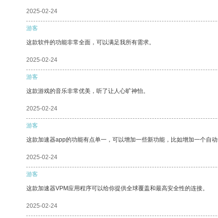
2025-02-24
游客
这款软件的功能非常全面，可以满足我所有需求。
2025-02-24
游客
这款游戏的音乐非常优美，听了让人心旷神怡。
2025-02-24
游客
这款加速器app的功能有点单一，可以增加一些新功能，比如增加一个自
2025-02-24
游客
这款加速器VPM应用程序可以给你提供全球覆盖和最高安全性的连接。
2025-02-24