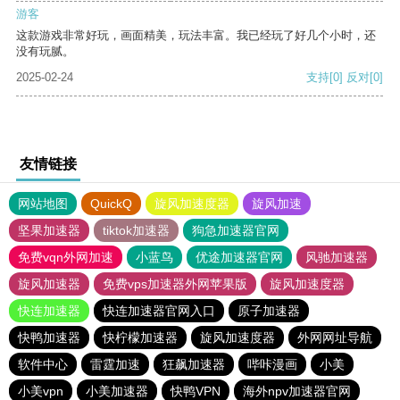
游客
这款游戏非常好玩，画面精美，玩法丰富。我已经玩了好几个小时，还
没有玩腻。
2025-02-24
支持
[0]
反对
[0]
友情链接
网站地图
QuickQ
旋风加速度器
旋风加速
坚果加速器
tiktok加速器
狗急加速器官网
免费vqn外网加速
小蓝鸟
优途加速器官网
风驰加速器
旋风加速器
免费vps加速器外网苹果版
旋风加速度器
快连加速器
快连加速器官网入口
原子加速器
快鸭加速器
快柠檬加速器
旋风加速度器
外网网址导航
软件中心
雷霆加速
狂飙加速器
哔咔漫画
小美
小美vpn
小美加速器
快鸭VPN
海外npv加速器官网