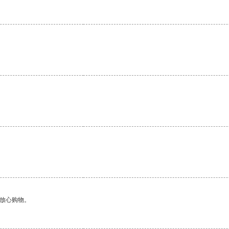
。
够放心购物。