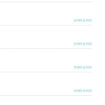
支持
[0]
反对
[0]
支持
[0]
反对
[0]
支持
[0]
反对
[0]
支持
[0]
反对
[0]