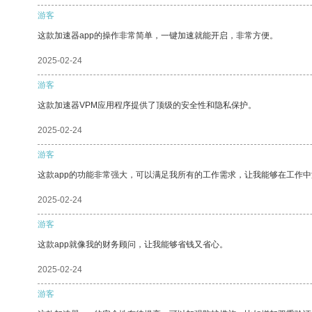
游客
这款加速器app的操作非常简单，一键加速就能开启，非常方便。
2025-02-24
游客
这款加速器VPM应用程序提供了顶级的安全性和隐私保护。
2025-02-24
游客
这款app的功能非常强大，可以满足我所有的工作需求，让我能够在工作
2025-02-24
游客
这款app就像我的财务顾问，让我能够省钱又省心。
2025-02-24
游客