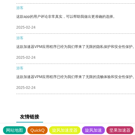
游客
这款app的用户评论非常真实，可以帮助我做出更准确的选择。
2025-02-24
游客
这款加速器VPM应用程序已经为我们带来了无限的隐私保护和安全性保护
2025-02-24
游客
这款加速器VPM应用程序已经为我们带来了无限的流畅体验和安全性保护
2025-02-24
友情链接
网站地图
QuickQ
旋风加速度器
旋风加速
坚果加速器