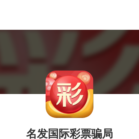
名发国际彩票骗局