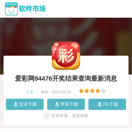
爱彩网94476开奖结果查询最新消息
工具
|
时间：2025-02-24
|
安卓下载
苹果下载
PC下载
安卓市场，安全绿色