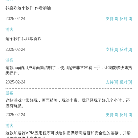
我喜欢这个软件 作者加油
2025-02-24
支持
[0]
反对
[0]
游客
这个软件我非常喜欢
2025-02-24
支持
[0]
反对
[0]
游客
这款app的用户界面简洁明了，使用起来非常容易上手，让我能够快速熟
悉操作。
2025-02-24
支持
[0]
反对
[0]
游客
这款游戏非常好玩，画面精美，玩法丰富。我已经玩了好几个小时，还
没有玩腻。
2025-02-24
支持
[0]
反对
[0]
游客
这款加速器VPM应用程序可以给你提供最高速度和安全性的连接，并帮