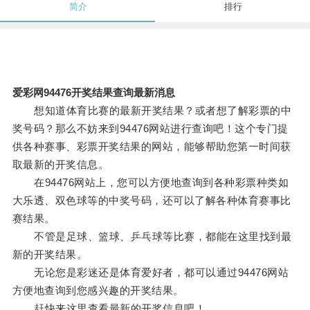
简介
排行
爱彩网94476开奖结果查询最新消息
想知道体育比赛的最新开奖结果？或者想了解彩票的中
奖号码？那么不妨来到94476网站进行查询吧！这个专门提
供各种赛事、彩票开奖结果的网站，能够帮助您第一时间获
取最新的开奖信息。
在94476网站上，您可以方便地查询到各种彩票种类如
大乐透、双色球等的中奖号码，还可以了解各种体育赛事比
赛结果。
不管是足球、篮球、乒乓球等比赛，都能在这里找到最
新的开奖结果。
无论您是彩迷还是体育爱好者，都可以通过94476网站
方便地查询到您感兴趣的开奖结果。
赶快来这里查看最新的开奖信息吧！。