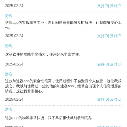
2025-02-24
支持
[0]
反对
[0]
游客
这款app的客服非常专业，遇到问题总是能够及时解决，让我能够安心工
作。
2025-02-24
支持
[0]
反对
[0]
游客
这款软件的功能非常强大，使用起来非常方便。
2025-02-24
支持
[0]
反对
[0]
游客
这款加速器app的安全性很高，使用过程中不会泄露个人信息，这让我很
放心。我以前使用过一些其他的加速器app，经常会出现个人信息泄露的
情况，这让我非常担心。
2025-02-24
支持
[0]
反对
[0]
游客
这款app的物流非常快捷，我下单后很快就能收到商品。