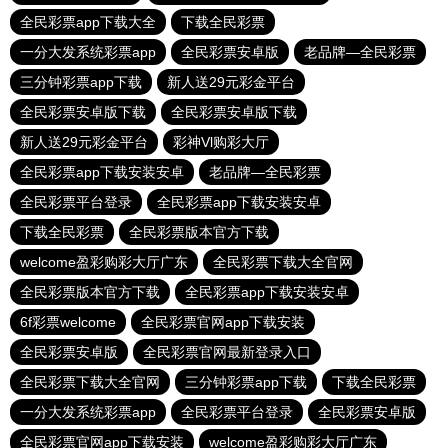
全民彩票app下载大全
下载全民彩票
一分大发系统彩票app
全民彩票安卓版
老品牌—全民彩票
三分钟彩票app下载
新人送29元彩金平台
全民彩票安卓版下载
全民彩票安卓版下载
新人送29元彩金平台
彩神Vl购彩大厅
全民彩票app下载安装安卓
老品牌—全民彩票
全民彩票平台登录
全民彩票app下载安装安卓
下载全民彩票
全民彩票版本官方下载
welcome盈彩购彩大厅广东
全民彩票下载大全官网
全民彩票版本官方下载
全民彩票app下载安装安卓
6f彩票welcome
全民彩票官网app下载安装
全民彩票安卓版
全民彩票官网最新登录入口
全民彩票下载大全官网
三分钟彩票app下载
下载全民彩票
一分大发系统彩票app
全民彩票平台登录
全民彩票安卓版
全民彩票官网app下载安装
welcome盈彩购彩大厅广东