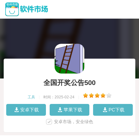
全国开奖公告500
工具
|
时间：2025-02-24
|
安卓下载
苹果下载
PC下载
安卓市场，安全绿色