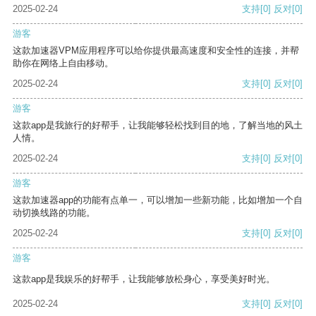
2025-02-24
支持
[0]
反对
[0]
游客
这款加速器VPM应用程序可以给你提供最高速度和安全性的连接，并帮
助你在网络上自由移动。
2025-02-24
支持
[0]
反对
[0]
游客
这款app是我旅行的好帮手，让我能够轻松找到目的地，了解当地的风土
人情。
2025-02-24
支持
[0]
反对
[0]
游客
这款加速器app的功能有点单一，可以增加一些新功能，比如增加一个自
动切换线路的功能。
2025-02-24
支持
[0]
反对
[0]
游客
这款app是我娱乐的好帮手，让我能够放松身心，享受美好时光。
2025-02-24
支持
[0]
反对
[0]