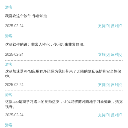
游客
我喜欢这个软件 作者加油
2025-02-24
支持
[0]
反对
[0]
游客
这款软件的设计非常人性化，使用起来非常舒服。
2025-02-24
支持
[0]
反对
[0]
游客
这款加速器VPM应用程序已经为我们带来了无限的隐私保护和安全性保
护。
2025-02-24
支持
[0]
反对
[0]
游客
这款app是我学习路上的良师益友，让我能够随时随地学习新知识，拓宽
视野。
2025-02-24
支持
[0]
反对
[0]
游客