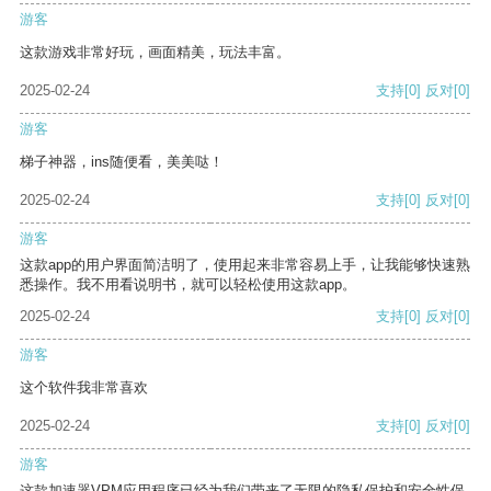
游客
这款游戏非常好玩，画面精美，玩法丰富。
2025-02-24
支持
[0]
反对
[0]
游客
梯子神器，ins随便看，美美哒！
2025-02-24
支持
[0]
反对
[0]
游客
这款app的用户界面简洁明了，使用起来非常容易上手，让我能够快速熟
悉操作。我不用看说明书，就可以轻松使用这款app。
2025-02-24
支持
[0]
反对
[0]
游客
这个软件我非常喜欢
2025-02-24
支持
[0]
反对
[0]
游客
这款加速器VPM应用程序已经为我们带来了无限的隐私保护和安全性保