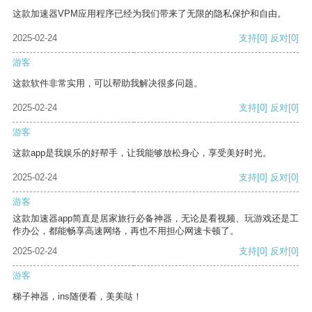
这款加速器VPM应用程序已经为我们带来了无限的隐私保护和自由。
2025-02-24
支持
[0]
反对
[0]
游客
这款软件非常实用，可以帮助我解决很多问题。
2025-02-24
支持
[0]
反对
[0]
游客
这款app是我娱乐的好帮手，让我能够放松身心，享受美好时光。
2025-02-24
支持
[0]
反对
[0]
游客
这款加速器app简直是居家旅行必备神器，无论是看视频、玩游戏还是工
作办公，都能畅享高速网络，再也不用担心网速卡顿了。
2025-02-24
支持
[0]
反对
[0]
游客
梯子神器，ins随便看，美美哒！