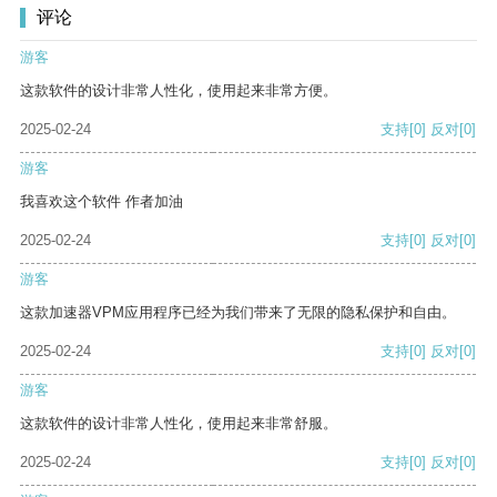
评论
游客
这款软件的设计非常人性化，使用起来非常方便。
2025-02-24
支持
[0]
反对
[0]
游客
我喜欢这个软件 作者加油
2025-02-24
支持
[0]
反对
[0]
游客
这款加速器VPM应用程序已经为我们带来了无限的隐私保护和自由。
2025-02-24
支持
[0]
反对
[0]
游客
这款软件的设计非常人性化，使用起来非常舒服。
2025-02-24
支持
[0]
反对
[0]