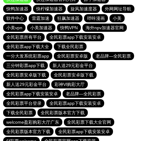
快鸭加速器
快柠檬加速器
旋风加速度器
外网网址导航
软件中心
雷霆加速
狂飙加速器
哔咔漫画
小美
小美vpn
小美加速器
快鸭VPN
海外npv加速器官网
全民彩票所有平台
全民彩票app下载安装安卓
全民彩票app下载大全
下载全民彩票
一分大发系统彩票app
全民彩票安卓版
老品牌—全民彩票
三分钟彩票app下载
新人送29元彩金平台
全民彩票安卓版下载
全民彩票安卓版下载
新人送29元彩金平台
彩神Vl购彩大厅
全民彩票app下载安装安卓
老品牌—全民彩票
全民彩票平台登录
全民彩票app下载安装安卓
下载全民彩票
全民彩票版本官方下载
welcome盈彩购彩大厅广东
全民彩票下载大全官网
全民彩票版本官方下载
全民彩票app下载安装安卓