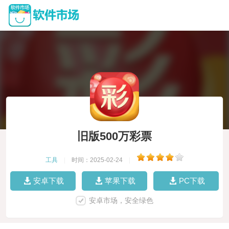
旧版500万彩票
工具
|
时间：2025-02-24
|
安卓下载
苹果下载
PC下载
安卓市场，安全绿色