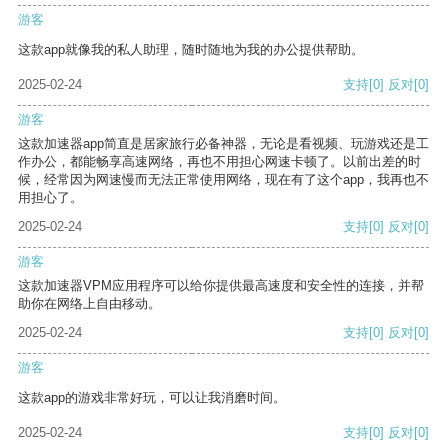
游客
这款app就像我的私人助理，随时随地为我的办公提供帮助。
2025-02-24
支持
[0]
反对
[0]
游客
这款加速器app简直是居家旅行必备神器，无论是看视频、玩游戏还是工
作办公，都能畅享高速网络，再也不用担心网速卡顿了。以前出差的时
候，经常因为网速慢而无法正常使用网络，现在有了这个app，我再也不
用担心了。
2025-02-24
支持
[0]
反对
[0]
游客
这款加速器VPM应用程序可以给你提供最高速度和安全性的连接，并帮
助你在网络上自由移动。
2025-02-24
支持
[0]
反对
[0]
游客
这款app的游戏非常好玩，可以让我消磨时间。
2025-02-24
支持
[0]
反对
[0]