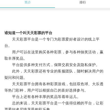
简介
排行
谁知道一个叫天天彩票的平台
天天彩票平台是一个专门为彩票爱好者设计的线上平
台。
用户可以在这里购买各种彩票，参与各种抽奖活动，赢
取丰厚奖品。
平台提供多种支付方式，保障交易安全及隐私保护。
此外，天天彩票还有专业的客服团队，随时解决用户的
疑问和问题。
天天彩票平台拥有各种彩票游戏，包括双色球、大乐透
等热门彩种，用户可以根据自己的喜好选择参与。
平台上还有各种丰厚的奖品等着幸运儿。
总的来说，天天彩票平台是一个值得信赖的平台，让彩
票爱好者尽情享受购彩乐趣。