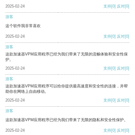
2025-02-24
支持
[0]
反对
[0]
游客
这个软件我非常喜欢
2025-02-24
支持
[0]
反对
[0]
游客
这款加速器VPM应用程序已经为我们带来了无限的流畅体验和安全性保
护。
2025-02-24
支持
[0]
反对
[0]
游客
这款加速器VPM应用程序可以给你提供最高速度和安全性的连接，并帮
助你在网络上自由移动。
2025-02-24
支持
[0]
反对
[0]
游客
这款加速器VPM应用程序已经为我们带来了无限的隐私和安全性保护。
2025-02-24
支持
[0]
反对
[0]