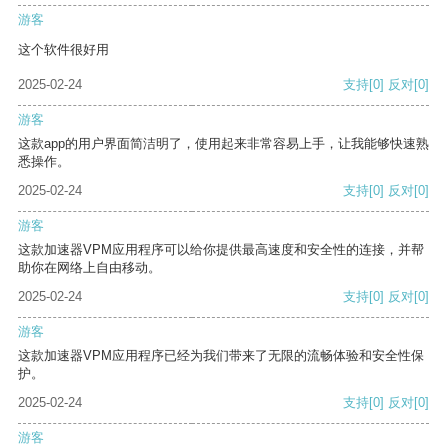
游客
这个软件很好用
2025-02-24
支持
[0]
反对
[0]
游客
这款app的用户界面简洁明了，使用起来非常容易上手，让我能够快速熟
悉操作。
2025-02-24
支持
[0]
反对
[0]
游客
这款加速器VPM应用程序可以给你提供最高速度和安全性的连接，并帮
助你在网络上自由移动。
2025-02-24
支持
[0]
反对
[0]
游客
这款加速器VPM应用程序已经为我们带来了无限的流畅体验和安全性保
护。
2025-02-24
支持
[0]
反对
[0]
游客