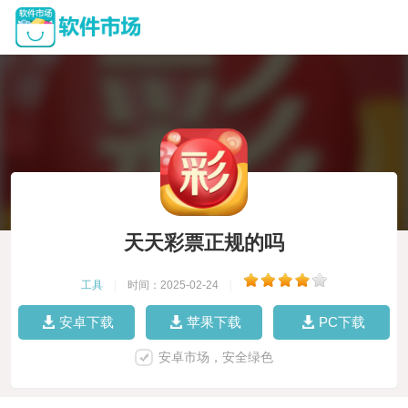
天天彩票正规的吗
工具
|
时间：2025-02-24
|
安卓下载
苹果下载
PC下载
安卓市场，安全绿色