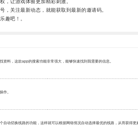
权，让游戏体验更加精彩刺激。
号，关注最新动态，就能获取到最新的邀请码。
乐趣吧！。
找资料，这款app的搜索功能非常强大，能够快速找到我需要的信息。
悉操作。
一个自动切换线路的功能，这样就可以根据网络情况自动选择最优的线路，从而获得更