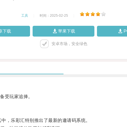
工具
|
时间：2025-02-25
|
卓下载
苹果下载
安卓市场，安全绿色
备受玩家追捧。
其中，乐彩汇特别推出了最新的邀请码系统。