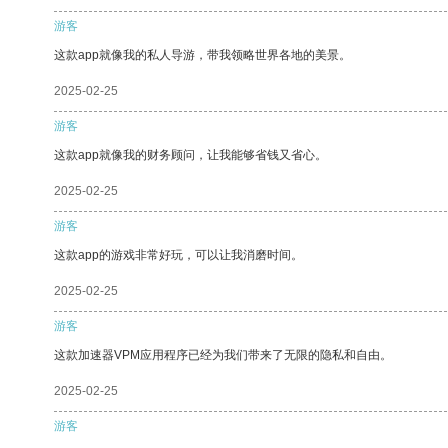
游客
这款app就像我的私人导游，带我领略世界各地的美景。
2025-02-25
游客
这款app就像我的财务顾问，让我能够省钱又省心。
2025-02-25
游客
这款app的游戏非常好玩，可以让我消磨时间。
2025-02-25
游客
这款加速器VPM应用程序已经为我们带来了无限的隐私和自由。
2025-02-25
游客