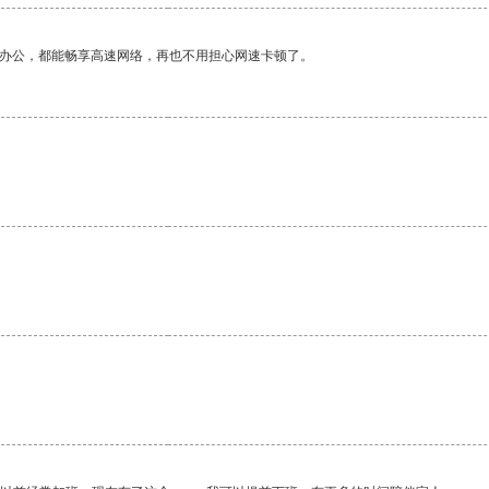
作办公，都能畅享高速网络，再也不用担心网速卡顿了。