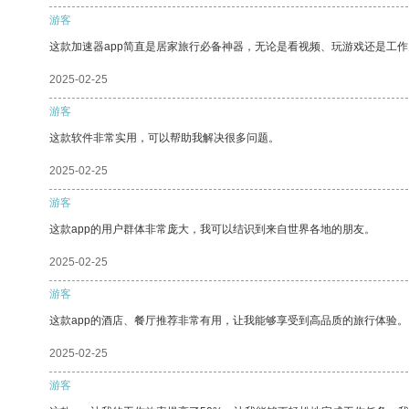
游客
这款加速器app简直是居家旅行必备神器，无论是看视频、玩游戏还是工
2025-02-25
游客
这款软件非常实用，可以帮助我解决很多问题。
2025-02-25
游客
这款app的用户群体非常庞大，我可以结识到来自世界各地的朋友。
2025-02-25
游客
这款app的酒店、餐厅推荐非常有用，让我能够享受到高品质的旅行体验。
2025-02-25
游客