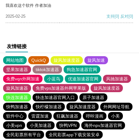
我喜欢这个软件 作者加油
2025-02-25
支持
[0]
反对
[0]
友情链接
网站地图
QuickQ
旋风加速度器
旋风加速
坚果加速器
tiktok加速器
狗急加速器官网
免费vqn外网加速
小蓝鸟
优途加速器官网
风驰加速器
旋风加速器
免费vps加速器外网苹果版
旋风加速度器
快连加速器
快连加速器官网入口
原子加速器
快鸭加速器
快柠檬加速器
旋风加速度器
外网网址导航
软件中心
雷霆加速
狂飙加速器
哔咔漫画
小美
小美vpn
小美加速器
快鸭VPN
海外npv加速器官网
全民彩票所有平台
全民彩票app下载安装安卓