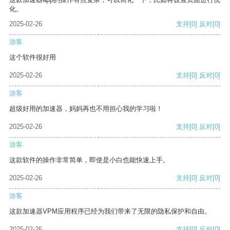
化。
2025-02-26
支持
[0]
反对
[0]
游客
这个软件很好用
2025-02-26
支持
[0]
反对
[0]
游客
超级好用的加速器，妈妈再也不用担心我的学习啦！
2025-02-26
支持
[0]
反对
[0]
游客
这款软件的操作非常简单，即使是小白也能快速上手。
2025-02-26
支持
[0]
反对
[0]
游客
这款加速器VPM应用程序已经为我们带来了无限的隐私保护和自由。
2025-02-26
支持
[0]
反对
[0]