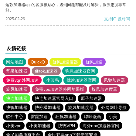
这款加速器app的客服很贴心，遇到问题都能及时解决，服务态度非常
好。
2025-02-26
支持
[0]
反对
[0]
友情链接
网站地图
QuickQ
旋风加速度器
旋风加速
坚果加速器
tiktok加速器
狗急加速器官网
免费vqn外网加速
小蓝鸟
优途加速器官网
风驰加速器
旋风加速器
免费vps加速器外网苹果版
旋风加速度器
快连加速器
快连加速器官网入口
原子加速器
快鸭加速器
快柠檬加速器
旋风加速度器
外网网址导航
软件中心
雷霆加速
狂飙加速器
哔咔漫画
小美
小美vpn
小美加速器
快鸭VPN
海外npv加速器官网
全民彩票所有平台
全民彩票app下载安装安卓