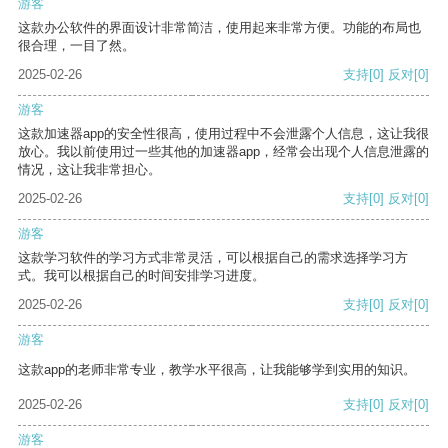
游客
这款办公软件的界面设计非常简洁，使用起来非常方便。功能的布局也
很合理，一目了然。
2025-02-26
支持
[0]
反对
[0]
游客
这款加速器app的安全性很高，使用过程中不会泄露个人信息，这让我很
放心。我以前使用过一些其他的加速器app，经常会出现个人信息泄露的
情况，这让我非常担心。
2025-02-26
支持
[0]
反对
[0]
游客
这款学习软件的学习方式非常灵活，可以根据自己的需求选择学习方
式。我可以根据自己的时间安排学习进度。
2025-02-26
支持
[0]
反对
[0]
游客
这款app的老师非常专业，教学水平很高，让我能够学到实用的知识。
2025-02-26
支持
[0]
反对
[0]
游客