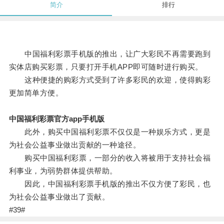
简介
排行
中国福利彩票手机版的推出，让广大彩民不再需要跑到
实体店购买彩票，只要打开手机APP即可随时进行购买。
这种便捷的购彩方式受到了许多彩民的欢迎，使得购彩
更加简单方便。
中国福利彩票官方app手机版
此外，购买中国福利彩票不仅仅是一种娱乐方式，更是
为社会公益事业做出贡献的一种途径。
购买中国福利彩票，一部分的收入将被用于支持社会福
利事业，为弱势群体提供帮助。
因此，中国福利彩票手机版的推出不仅方便了彩民，也
为社会公益事业做出了贡献。
#39#