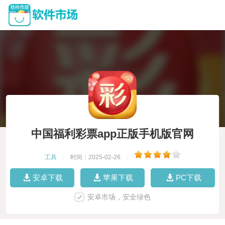
中国福利彩票app正版手机版官网
工具
|
时间：2025-02-26
|
安卓下载
苹果下载
PC下载
安卓市场，安全绿色