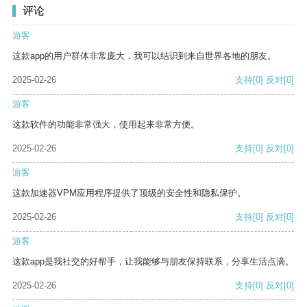
评论
游客
这款app的用户群体非常庞大，我可以结识到来自世界各地的朋友。
2025-02-26
支持
[0]
反对
[0]
游客
这款软件的功能非常强大，使用起来非常方便。
2025-02-26
支持
[0]
反对
[0]
游客
这款加速器VPM应用程序提供了顶级的安全性和隐私保护。
2025-02-26
支持
[0]
反对
[0]
游客
这款app是我社交的好帮手，让我能够与朋友保持联系，分享生活点滴。
2025-02-26
支持
[0]
反对
[0]