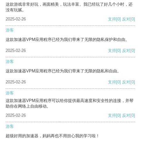
这款游戏非常好玩，画面精美，玩法丰富。我已经玩了好几个小时，还
没有玩腻。
2025-02-26
支持
[0]
反对
[0]
游客
这款加速器VPM应用程序已经为我们带来了无限的隐私保护和自由。
2025-02-26
支持
[0]
反对
[0]
游客
这款加速器VPM应用程序已经为我们带来了无限的隐私和自由。
2025-02-26
支持
[0]
反对
[0]
游客
这款加速器VPM应用程序可以给你提供最高速度和安全性的连接，并帮
助你在网络上自由移动。
2025-02-26
支持
[0]
反对
[0]
游客
超级好用的加速器，妈妈再也不用担心我的学习啦！