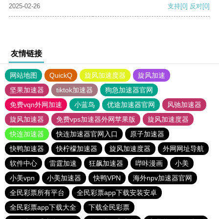
2025-02-26
支持
[0]
反对
[0]
友情链接
网站地图
QuickQ
旋风加速度器
旋风加速
坚果加速器
tiktok加速器
狗急加速器官网
免费vqn外网加速
小蓝鸟
优途加速器官网
风驰加速器
旋风加速器
免费vps加速器外网苹果版
旋风加速度器
快连加速器
快连加速器官网入口
原子加速器
快鸭加速器
快柠檬加速器
旋风加速度器
外网网址导航
软件中心
雷霆加速
狂飙加速器
哔咔漫画
小美
小美vpn
小美加速器
快鸭VPN
海外npv加速器官网
全民彩票所有平台
全民彩票app下载安装安卓
全民彩票app下载大全
下载全民彩票