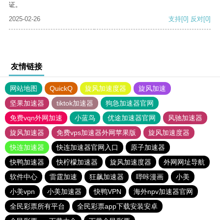
证。
2025-02-26
支持
[0]
反对
[0]
友情链接
网站地图
QuickQ
旋风加速度器
旋风加速
坚果加速器
tiktok加速器
狗急加速器官网
免费vqn外网加速
小蓝鸟
优途加速器官网
风驰加速器
旋风加速器
免费vps加速器外网苹果版
旋风加速度器
快连加速器
快连加速器官网入口
原子加速器
快鸭加速器
快柠檬加速器
旋风加速度器
外网网址导航
软件中心
雷霆加速
狂飙加速器
哔咔漫画
小美
小美vpn
小美加速器
快鸭VPN
海外npv加速器官网
全民彩票所有平台
全民彩票app下载安装安卓