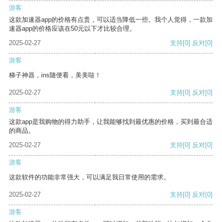
游客
这款加速器app的价格有点贵，可以适当降低一些。我个人觉得，一款加
速器app的价格应该在50元以下才比较合理。
2025-02-27
支持
[0]
反对
[0]
游客
梯子神器，ins随便看，美美哒！
2025-02-27
支持
[0]
反对
[0]
游客
这款app是我购物的得力助手，让我能够找到最优惠的价格，买到最合适
的商品。
2025-02-27
支持
[0]
反对
[0]
游客
这款软件的功能非常强大，可以满足我日常使用的需求。
2025-02-27
支持
[0]
反对
[0]
游客