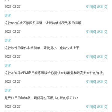
2025-02-27
支持
[0]
反对
[0]
游客
这款app的社区氛围很温馨，让我能够感受到家的温暖。
2025-02-27
支持
[0]
反对
[0]
游客
这款软件的操作非常简单，即使是小白也能快速上手。
2025-02-27
支持
[0]
反对
[0]
游客
这款加速器VPM应用程序可以给你提供全球覆盖和最高安全性的连接。
2025-02-27
支持
[0]
反对
[0]
游客
超级好用的加速器，妈妈再也不用担心我的学习啦！
2025-02-27
支持
[0]
反对
[0]