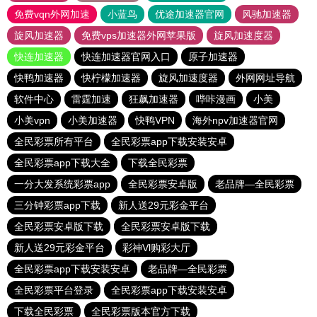
免费vqn外网加速
小蓝鸟
优途加速器官网
风驰加速器
旋风加速器
免费vps加速器外网苹果版
旋风加速度器
快连加速器
快连加速器官网入口
原子加速器
快鸭加速器
快柠檬加速器
旋风加速度器
外网网址导航
软件中心
雷霆加速
狂飙加速器
哔咔漫画
小美
小美vpn
小美加速器
快鸭VPN
海外npv加速器官网
全民彩票所有平台
全民彩票app下载安装安卓
全民彩票app下载大全
下载全民彩票
一分大发系统彩票app
全民彩票安卓版
老品牌—全民彩票
三分钟彩票app下载
新人送29元彩金平台
全民彩票安卓版下载
全民彩票安卓版下载
新人送29元彩金平台
彩神Vl购彩大厅
全民彩票app下载安装安卓
老品牌—全民彩票
全民彩票平台登录
全民彩票app下载安装安卓
下载全民彩票
全民彩票版本官方下载