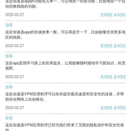
这款加速器app的功能有点单一，可以增加一些新功能，比如增加一个自
动切换线路的功能。
2025-02-27
支持
[0]
反对
[0]
游客
这款加速器app的加速效果一般，可以再提升一下，比如能够支持更多地
区的线路。
2025-02-27
支持
[0]
反对
[0]
游客
这款app是我学习路上的良师益友，让我能够随时随地学习新知识，拓宽
视野。
2025-02-27
支持
[0]
反对
[0]
游客
这款加速器VPM应用程序可以给你提供最高速度和安全性的连接，并帮
助你在网络上自由移动。
2025-02-27
支持
[0]
反对
[0]
游客
这款加速器VPM应用程序已经为我们带来了无限的隐私保护和安全性保
护。