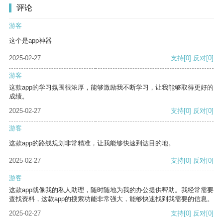
评论
游客
这个是app神器
2025-02-27
支持
[0]
反对
[0]
游客
这款app的学习氛围很浓厚，能够激励我不断学习，让我能够取得更好的
成绩。
2025-02-27
支持
[0]
反对
[0]
游客
这款app的路线规划非常精准，让我能够快速到达目的地。
2025-02-27
支持
[0]
反对
[0]
游客
这款app就像我的私人助理，随时随地为我的办公提供帮助。我经常需要
查找资料，这款app的搜索功能非常强大，能够快速找到我需要的信息。
2025-02-27
支持
[0]
反对
[0]