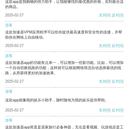
这款app是我购物的得力助手，让我能够找到最优惠的价格，买到最合适
的商品。
2025-02-27
支持
[0]
反对
[0]
游客
这款加速器VPM应用程序可以给你提供最高速度和安全性的连接，并帮
助你在网络上自由移动。
2025-02-27
支持
[0]
反对
[0]
游客
这款加速器app的功能有点单一，可以增加一些新功能。比如，可以增加
一个自动切换线路的功能，这样就可以根据网络情况自动选择最优的线
路，从而获得更好的加速效果。
2025-02-27
支持
[0]
反对
[0]
游客
这款app就像我的娱乐小助手，随时随地为我的娱乐提供帮助。
2025-02-27
支持
[0]
反对
[0]
游客
这款加速器app简直是居家旅行必备神器，无论是看视频、玩游戏还是工