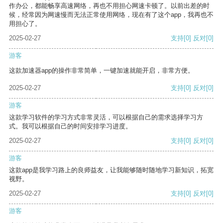
作办公，都能畅享高速网络，再也不用担心网速卡顿了。以前出差的时
候，经常因为网速慢而无法正常使用网络，现在有了这个app，我再也不
用担心了。
2025-02-27
支持
[0]
反对
[0]
游客
这款加速器app的操作非常简单，一键加速就能开启，非常方便。
2025-02-27
支持
[0]
反对
[0]
游客
这款学习软件的学习方式非常灵活，可以根据自己的需求选择学习方
式。我可以根据自己的时间安排学习进度。
2025-02-27
支持
[0]
反对
[0]
游客
这款app是我学习路上的良师益友，让我能够随时随地学习新知识，拓宽
视野。
2025-02-27
支持
[0]
反对
[0]
游客