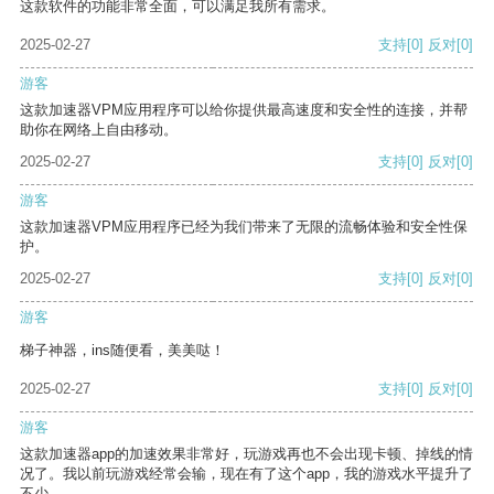
这款软件的功能非常全面，可以满足我所有需求。
2025-02-27
支持
[0]
反对
[0]
游客
这款加速器VPM应用程序可以给你提供最高速度和安全性的连接，并帮
助你在网络上自由移动。
2025-02-27
支持
[0]
反对
[0]
游客
这款加速器VPM应用程序已经为我们带来了无限的流畅体验和安全性保
护。
2025-02-27
支持
[0]
反对
[0]
游客
梯子神器，ins随便看，美美哒！
2025-02-27
支持
[0]
反对
[0]
游客
这款加速器app的加速效果非常好，玩游戏再也不会出现卡顿、掉线的情
况了。我以前玩游戏经常会输，现在有了这个app，我的游戏水平提升了
不少。