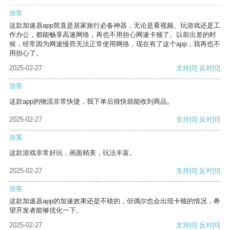
游客
这款加速器app简直是居家旅行必备神器，无论是看视频、玩游戏还是工
作办公，都能畅享高速网络，再也不用担心网速卡顿了。以前出差的时
候，经常因为网速慢而无法正常使用网络，现在有了这个app，我再也不
用担心了。
2025-02-27
支持
[0]
反对
[0]
游客
这款app的物流非常快捷，我下单后很快就能收到商品。
2025-02-27
支持
[0]
反对
[0]
游客
这款游戏非常好玩，画面精美，玩法丰富。
2025-02-27
支持
[0]
反对
[0]
游客
这款加速器app的加速效果还是不错的，但偶尔也会出现卡顿的情况，希
望开发者能够优化一下。
2025-02-27
支持
[0]
反对
[0]