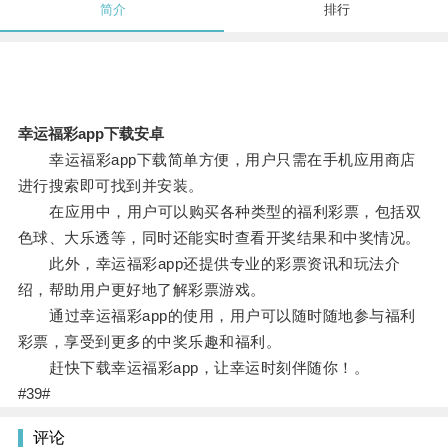
简介
排行
幸运福彩app下载安卓
幸运福彩app下载简单方便，用户只需在手机应用商店
进行搜索即可找到并安装。
在应用中，用户可以购买各种类型的福利彩票，包括双
色球、大乐透等，同时还能实时查看开奖结果和中奖情况。
此外，幸运福彩app还提供专业的彩票资讯和玩法介
绍，帮助用户更好地了解彩票游戏。
通过幸运福彩app的使用，用户可以随时随地参与福利
彩票，享受到更多的中奖乐趣和福利。
赶快下载幸运福彩app，让幸运时刻伴随你！。
#39#
评论