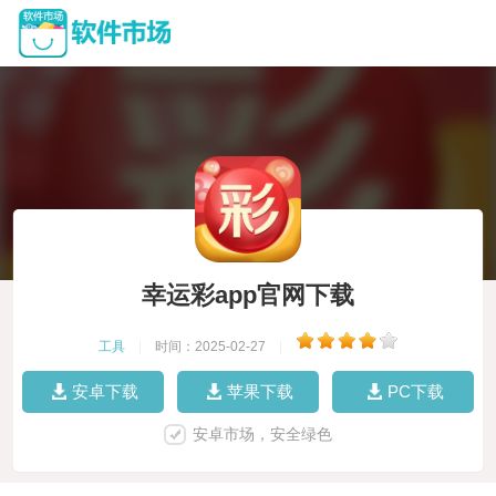
幸运彩app官网下载
工具
|
时间：2025-02-27
|
安卓下载
苹果下载
PC下载
安卓市场，安全绿色