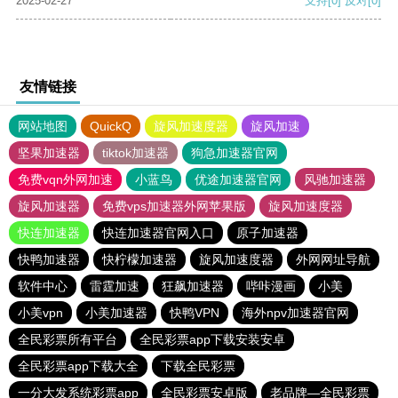
2025-02-27
支持
[0]
反对
[0]
友情链接
网站地图
QuickQ
旋风加速度器
旋风加速
坚果加速器
tiktok加速器
狗急加速器官网
免费vqn外网加速
小蓝鸟
优途加速器官网
风驰加速器
旋风加速器
免费vps加速器外网苹果版
旋风加速度器
快连加速器
快连加速器官网入口
原子加速器
快鸭加速器
快柠檬加速器
旋风加速度器
外网网址导航
软件中心
雷霆加速
狂飙加速器
哔咔漫画
小美
小美vpn
小美加速器
快鸭VPN
海外npv加速器官网
全民彩票所有平台
全民彩票app下载安装安卓
全民彩票app下载大全
下载全民彩票
一分大发系统彩票app
全民彩票安卓版
老品牌—全民彩票