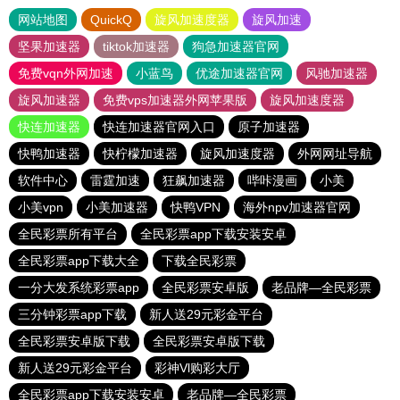
网站地图
QuickQ
旋风加速度器
旋风加速
坚果加速器
tiktok加速器
狗急加速器官网
免费vqn外网加速
小蓝鸟
优途加速器官网
风驰加速器
旋风加速器
免费vps加速器外网苹果版
旋风加速度器
快连加速器
快连加速器官网入口
原子加速器
快鸭加速器
快柠檬加速器
旋风加速度器
外网网址导航
软件中心
雷霆加速
狂飙加速器
哔咔漫画
小美
小美vpn
小美加速器
快鸭VPN
海外npv加速器官网
全民彩票所有平台
全民彩票app下载安装安卓
全民彩票app下载大全
下载全民彩票
一分大发系统彩票app
全民彩票安卓版
老品牌—全民彩票
三分钟彩票app下载
新人送29元彩金平台
全民彩票安卓版下载
全民彩票安卓版下载
新人送29元彩金平台
彩神Vl购彩大厅
全民彩票app下载安装安卓
老品牌—全民彩票