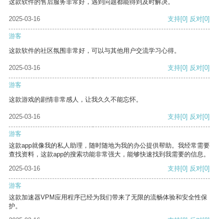
这款软件的售后服务非常好，遇到问题都能得到及时解决。
2025-03-16
支持
[0]
反对
[0]
游客
这款软件的社区氛围非常好，可以与其他用户交流学习心得。
2025-03-16
支持
[0]
反对
[0]
游客
这款游戏的剧情非常感人，让我久久不能忘怀。
2025-03-16
支持
[0]
反对
[0]
游客
这款app就像我的私人助理，随时随地为我的办公提供帮助。我经常需要
查找资料，这款app的搜索功能非常强大，能够快速找到我需要的信息。
2025-03-16
支持
[0]
反对
[0]
游客
这款加速器VPM应用程序已经为我们带来了无限的流畅体验和安全性保
护。