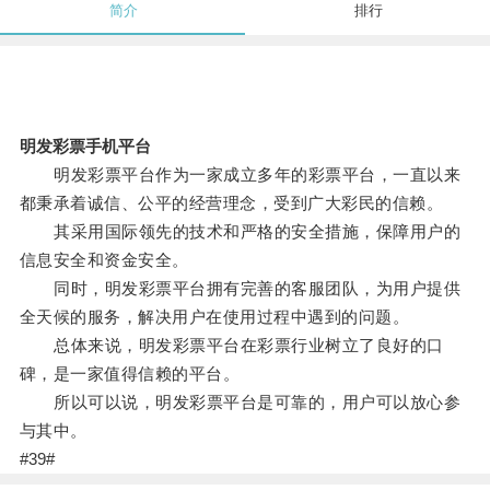
简介
排行
明发彩票手机平台
明发彩票平台作为一家成立多年的彩票平台，一直以来
都秉承着诚信、公平的经营理念，受到广大彩民的信赖。
其采用国际领先的技术和严格的安全措施，保障用户的
信息安全和资金安全。
同时，明发彩票平台拥有完善的客服团队，为用户提供
全天候的服务，解决用户在使用过程中遇到的问题。
总体来说，明发彩票平台在彩票行业树立了良好的口
碑，是一家值得信赖的平台。
所以可以说，明发彩票平台是可靠的，用户可以放心参
与其中。
#39#