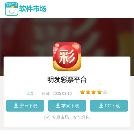
明发彩票平台
工具
|
时间：2025-03-16
|
安卓下载
苹果下载
PC下载
安卓市场，安全绿色