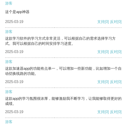
游客
这个是app神器
2025-03-19
支持
[0]
反对
[0]
游客
这款学习软件的学习方式非常灵活，可以根据自己的需求选择学习方
式。我可以根据自己的时间安排学习进度。
2025-03-19
支持
[0]
反对
[0]
游客
这款加速器app的功能有点单一，可以增加一些新功能，比如增加一个自
动切换线路的功能。
2025-03-19
支持
[0]
反对
[0]
游客
这款app的学习氛围很浓厚，能够激励我不断学习，让我能够取得更好的
成绩。
2025-03-19
支持
[0]
反对
[0]
游客