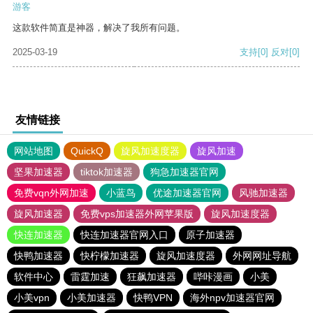
游客
这款软件简直是神器，解决了我所有问题。
2025-03-19
支持
[0]
反对
[0]
友情链接
网站地图
QuickQ
旋风加速度器
旋风加速
坚果加速器
tiktok加速器
狗急加速器官网
免费vqn外网加速
小蓝鸟
优途加速器官网
风驰加速器
旋风加速器
免费vps加速器外网苹果版
旋风加速度器
快连加速器
快连加速器官网入口
原子加速器
快鸭加速器
快柠檬加速器
旋风加速度器
外网网址导航
软件中心
雷霆加速
狂飙加速器
哔咔漫画
小美
小美vpn
小美加速器
快鸭VPN
海外npv加速器官网