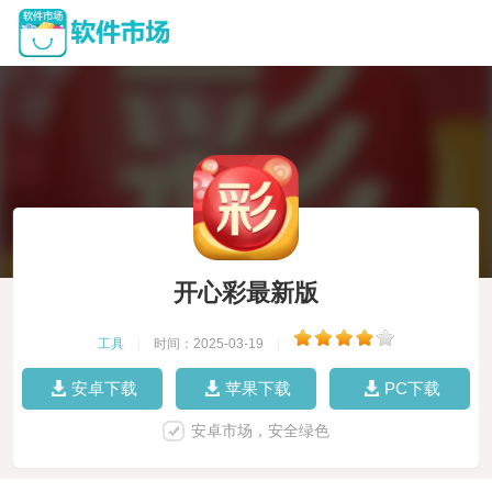
开心彩最新版
工具
|
时间：2025-03-19
|
安卓下载
苹果下载
PC下载
安卓市场，安全绿色