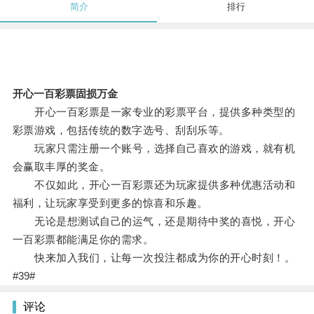
简介
排行
开心一百彩票固损万金
开心一百彩票是一家专业的彩票平台，提供多种类型的
彩票游戏，包括传统的数字选号、刮刮乐等。
玩家只需注册一个账号，选择自己喜欢的游戏，就有机
会赢取丰厚的奖金。
不仅如此，开心一百彩票还为玩家提供多种优惠活动和
福利，让玩家享受到更多的惊喜和乐趣。
无论是想测试自己的运气，还是期待中奖的喜悦，开心
一百彩票都能满足你的需求。
快来加入我们，让每一次投注都成为你的开心时刻！。
#39#
评论