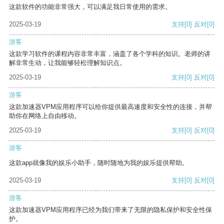
这款软件的功能非常强大，可以满足我日常使用的需求。
2025-03-19
支持
[0]
反对
[0]
游客
这款学习软件的课程内容非常丰富，涵盖了各个学科的知识。老师的讲
解非常生动，让我能够轻松理解知识点。
2025-03-19
支持
[0]
反对
[0]
游客
这款加速器VPM应用程序可以给你提供最高速度和安全性的连接，并帮
助你在网络上自由移动。
2025-03-19
支持
[0]
反对
[0]
游客
这款app就像我的娱乐小助手，随时随地为我的娱乐提供帮助。
2025-03-19
支持
[0]
反对
[0]
游客
这款加速器VPM应用程序已经为我们带来了无限的隐私保护和安全性保
护。