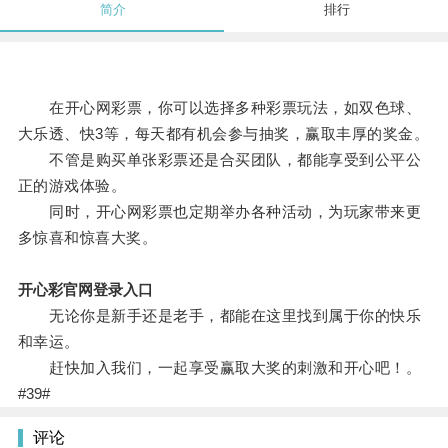
简介
排行
在开心网彩票，你可以选择多种彩票玩法，如双色球、
大乐透、快3等，每天都有机会参与抽奖，赢取丰厚的奖金。
不管是购买单张彩票还是合买团队，都能享受到公平公
正的游戏体验。
同时，开心网彩票也定期举办各种活动，为玩家带来更
多惊喜和惊喜大奖。
开心彩官网登录入口
无论你是新手还是老手，都能在这里找到属于你的快乐
和幸运。
赶快加入我们，一起享受赢取大奖的刺激和开心吧！。
#39#
评论