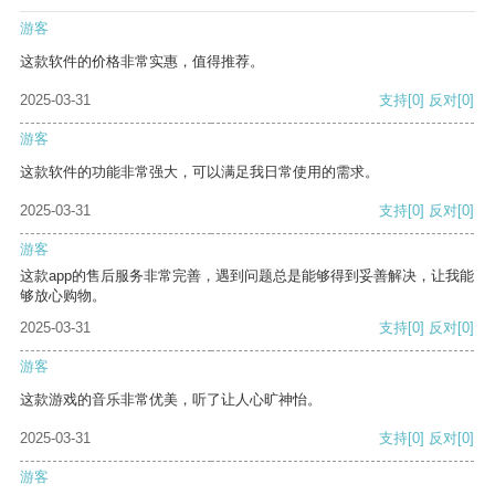
游客
这款软件的价格非常实惠，值得推荐。
2025-03-31
支持
[0]
反对
[0]
游客
这款软件的功能非常强大，可以满足我日常使用的需求。
2025-03-31
支持
[0]
反对
[0]
游客
这款app的售后服务非常完善，遇到问题总是能够得到妥善解决，让我能
够放心购物。
2025-03-31
支持
[0]
反对
[0]
游客
这款游戏的音乐非常优美，听了让人心旷神怡。
2025-03-31
支持
[0]
反对
[0]
游客