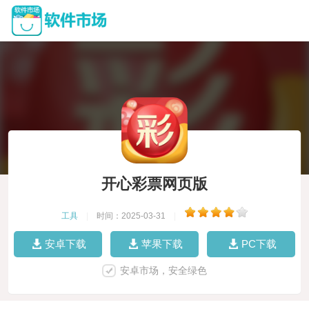
开心彩票网页版
工具
|
时间：2025-03-31
|
安卓下载
苹果下载
PC下载
安卓市场，安全绿色