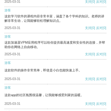
2025-03-31
支持
[0]
反对
[0]
游客
这款学习软件的课程内容非常丰富，涵盖了各个学科的知识。老师的讲
解非常生动，让我能够轻松理解知识点。
2025-03-31
支持
[0]
反对
[0]
游客
这款加速器VPM应用程序可以给你提供最高速度和安全性的连接，并帮
助你在网络上自由移动。
2025-03-31
支持
[0]
反对
[0]
游客
这款软件的操作非常简单，即使是小白也能快速上手。
2025-03-31
支持
[0]
反对
[0]
游客
这款app的社区氛围很温馨，让我能够感受到家的温暖。
2025-03-31
支持
[0]
反对
[0]