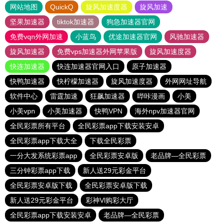
网站地图
QuickQ
旋风加速度器
旋风加速
坚果加速器
tiktok加速器
狗急加速器官网
免费vqn外网加速
小蓝鸟
优途加速器官网
风驰加速器
旋风加速器
免费vps加速器外网苹果版
旋风加速度器
快连加速器
快连加速器官网入口
原子加速器
快鸭加速器
快柠檬加速器
旋风加速度器
外网网址导航
软件中心
雷霆加速
狂飙加速器
哔咔漫画
小美
小美vpn
小美加速器
快鸭VPN
海外npv加速器官网
全民彩票所有平台
全民彩票app下载安装安卓
全民彩票app下载大全
下载全民彩票
一分大发系统彩票app
全民彩票安卓版
老品牌—全民彩票
三分钟彩票app下载
新人送29元彩金平台
全民彩票安卓版下载
全民彩票安卓版下载
新人送29元彩金平台
彩神Vl购彩大厅
全民彩票app下载安装安卓
老品牌—全民彩票