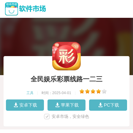
全民娱乐彩票线路一二三
工具
|
时间：2025-04-01
|
安卓下载
苹果下载
PC下载
安卓市场，安全绿色