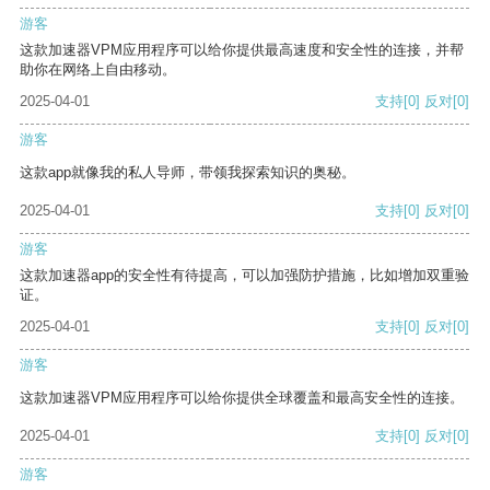
游客
这款加速器VPM应用程序可以给你提供最高速度和安全性的连接，并帮
助你在网络上自由移动。
2025-04-01
支持
[0]
反对
[0]
游客
这款app就像我的私人导师，带领我探索知识的奥秘。
2025-04-01
支持
[0]
反对
[0]
游客
这款加速器app的安全性有待提高，可以加强防护措施，比如增加双重验
证。
2025-04-01
支持
[0]
反对
[0]
游客
这款加速器VPM应用程序可以给你提供全球覆盖和最高安全性的连接。
2025-04-01
支持
[0]
反对
[0]
游客