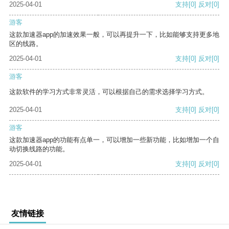
2025-04-01
支持
[0]
反对
[0]
游客
这款加速器app的加速效果一般，可以再提升一下，比如能够支持更多地
区的线路。
2025-04-01
支持
[0]
反对
[0]
游客
这款软件的学习方式非常灵活，可以根据自己的需求选择学习方式。
2025-04-01
支持
[0]
反对
[0]
游客
这款加速器app的功能有点单一，可以增加一些新功能，比如增加一个自
动切换线路的功能。
2025-04-01
支持
[0]
反对
[0]
友情链接