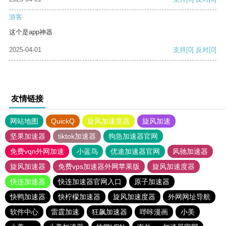
游客
这个是app神器
2025-04-01
支持
[0]
反对
[0]
友情链接
网站地图
QuickQ
旋风加速度器
旋风加速
坚果加速器
tiktok加速器
狗急加速器官网
免费vqn外网加速
小蓝鸟
优途加速器官网
风驰加速器
旋风加速器
免费vps加速器外网苹果版
旋风加速度器
快连加速器
快连加速器官网入口
原子加速器
快鸭加速器
快柠檬加速器
旋风加速度器
外网网址导航
软件中心
雷霆加速
狂飙加速器
哔咔漫画
小美