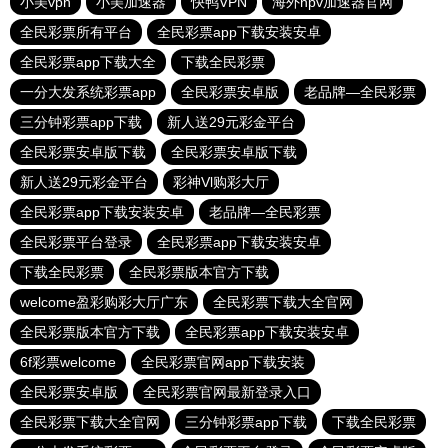
小美vpn
小美加速器
快鸭VPN
海外npv加速器官网
全民彩票所有平台
全民彩票app下载安装安卓
全民彩票app下载大全
下载全民彩票
一分大发系统彩票app
全民彩票安卓版
老品牌—全民彩票
三分钟彩票app下载
新人送29元彩金平台
全民彩票安卓版下载
全民彩票安卓版下载
新人送29元彩金平台
彩神Vl购彩大厅
全民彩票app下载安装安卓
老品牌—全民彩票
全民彩票平台登录
全民彩票app下载安装安卓
下载全民彩票
全民彩票版本官方下载
welcome盈彩购彩大厅广东
全民彩票下载大全官网
全民彩票版本官方下载
全民彩票app下载安装安卓
6f彩票welcome
全民彩票官网app下载安装
全民彩票安卓版
全民彩票官网最新登录入口
全民彩票下载大全官网
三分钟彩票app下载
下载全民彩票