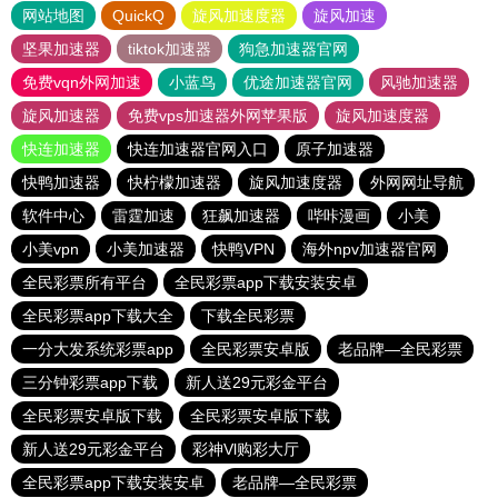
网站地图
QuickQ
旋风加速度器
旋风加速
坚果加速器
tiktok加速器
狗急加速器官网
免费vqn外网加速
小蓝鸟
优途加速器官网
风驰加速器
旋风加速器
免费vps加速器外网苹果版
旋风加速度器
快连加速器
快连加速器官网入口
原子加速器
快鸭加速器
快柠檬加速器
旋风加速度器
外网网址导航
软件中心
雷霆加速
狂飙加速器
哔咔漫画
小美
小美vpn
小美加速器
快鸭VPN
海外npv加速器官网
全民彩票所有平台
全民彩票app下载安装安卓
全民彩票app下载大全
下载全民彩票
一分大发系统彩票app
全民彩票安卓版
老品牌—全民彩票
三分钟彩票app下载
新人送29元彩金平台
全民彩票安卓版下载
全民彩票安卓版下载
新人送29元彩金平台
彩神Vl购彩大厅
全民彩票app下载安装安卓
老品牌—全民彩票