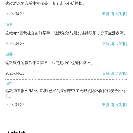
这款游戏的音乐非常优美，听了让人心旷神怡。
2025-04-22
支持
[0]
反对
[0]
游客
这款app是我社交的好帮手，让我能够与朋友保持联系，分享生活点滴。
2025-04-22
支持
[0]
反对
[0]
游客
这款软件的操作非常简单，即使是小白也能快速上手。
2025-04-22
支持
[0]
反对
[0]
游客
这款加速器VPM应用程序已经为我们带来了无限的隐私保护和安全性保
护。
2025-04-22
支持
[0]
反对
[0]