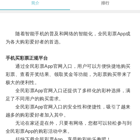
简介
排行
随着智能手机的普及和网络的智能化，全民彩票App成
为各大购彩爱好者的首选。
手机买彩票正规平台
通过全民彩票App官网入口，用户可以方便快捷地购买
彩票、查看开奖结果、领取奖金等功能，为彩票购买带来了
极大的便利性。
全民彩票App官网入口还提供了多样化的彩种选择，满
足了不同用户的购买需求。
全民彩票App官网入口的安全性和便捷性，吸引了越来
越多的购彩爱好者加入其中。
无论在家还是在外，只要有网络，您都可以轻松参与到
全民彩票App的购彩活动中来。
赶快下载全民彩票App，享受购彩的乐趣吧！。