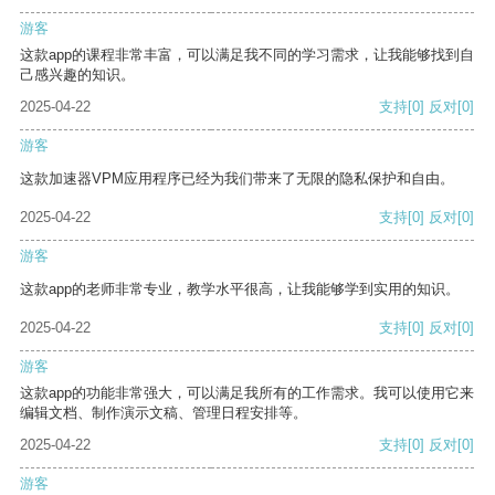
游客
这款app的课程非常丰富，可以满足我不同的学习需求，让我能够找到自
己感兴趣的知识。
2025-04-22
支持
[0]
反对
[0]
游客
这款加速器VPM应用程序已经为我们带来了无限的隐私保护和自由。
2025-04-22
支持
[0]
反对
[0]
游客
这款app的老师非常专业，教学水平很高，让我能够学到实用的知识。
2025-04-22
支持
[0]
反对
[0]
游客
这款app的功能非常强大，可以满足我所有的工作需求。我可以使用它来
编辑文档、制作演示文稿、管理日程安排等。
2025-04-22
支持
[0]
反对
[0]
游客