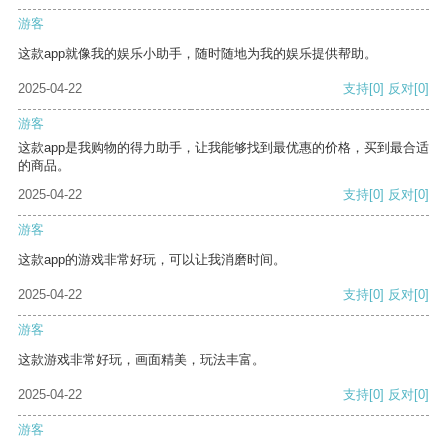
游客
这款app就像我的娱乐小助手，随时随地为我的娱乐提供帮助。
2025-04-22
支持
[0]
反对
[0]
游客
这款app是我购物的得力助手，让我能够找到最优惠的价格，买到最合适
的商品。
2025-04-22
支持
[0]
反对
[0]
游客
这款app的游戏非常好玩，可以让我消磨时间。
2025-04-22
支持
[0]
反对
[0]
游客
这款游戏非常好玩，画面精美，玩法丰富。
2025-04-22
支持
[0]
反对
[0]
游客