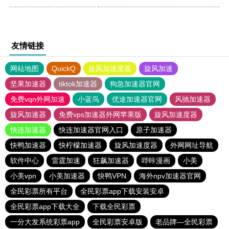
友情链接
网站地图
QuickQ
旋风加速度器
旋风加速
坚果加速器
tiktok加速器
狗急加速器官网
免费vqn外网加速
小蓝鸟
优途加速器官网
风驰加速器
旋风加速器
免费vps加速器外网苹果版
旋风加速度器
快连加速器
快连加速器官网入口
原子加速器
快鸭加速器
快柠檬加速器
旋风加速度器
外网网址导航
软件中心
雷霆加速
狂飙加速器
哔咔漫画
小美
小美vpn
小美加速器
快鸭VPN
海外npv加速器官网
全民彩票所有平台
全民彩票app下载安装安卓
全民彩票app下载大全
下载全民彩票
一分大发系统彩票app
全民彩票安卓版
老品牌—全民彩票