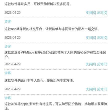
这款软件非常实用，可以帮助我解决很多问题。
2025-04-29
支持
[0]
反对
[0]
游客
这款app就像我的社交平台，让我能够与志同道合的朋友一起交流。
2025-04-29
支持
[0]
反对
[0]
游客
这款加速器VPM应用程序已经为我们带来了无限的隐私保护和安全性保
护。
2025-04-29
支持
[0]
反对
[0]
游客
这款软件的设计非常人性化，使用起来非常方便。
2025-04-29
支持
[0]
反对
[0]
游客
这款加速器app的安全性有待提高，可以加强防护措施，比如增加双重验
证。