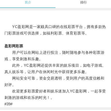
简介
排行
YC盈彩网是一家颇具口碑的在线彩票平台，拥有多款热
门彩票游戏可供选择，如福利彩票、体育彩票等。
盈彩网彩票
用户可以在网站上进行投注，随时随地参与各种彩票游
戏，享受刺激和乐趣。
此外，YC盈彩网还提供丰富的娱乐项目，如电子游戏、
真人娱乐等，让用户在休闲时光中获得更多乐趣。
网站安全可靠，资金交易透明，受到用户的高度信赖和
好评。
欢迎更多彩票爱好者和娱乐迷加入YC盈彩网，一起享受
刺激的游戏和欢乐的时光！。
#39#