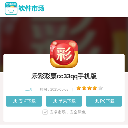
乐彩彩票cc33qq手机版
工具
|
时间：2025-05-03
|
安卓下载
苹果下载
PC下载
安卓市场，安全绿色