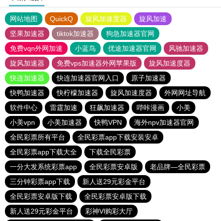
网站地图
QuickQ
旋风加速度器
旋风加速
坚果加速器
tiktok加速器
狗急加速器官网
免费vqn外网加速
小蓝鸟
优途加速器官网
风驰加速器
旋风加速器
免费vps加速器外网苹果版
旋风加速度器
快连加速器
快连加速器官网入口
原子加速器
快鸭加速器
快柠檬加速器
旋风加速度器
外网网址导航
软件中心
雷霆加速
狂飙加速器
哔咔漫画
小美
小美vpn
小美加速器
快鸭VPN
海外npv加速器官网
全民彩票所有平台
全民彩票app下载安装安卓
全民彩票app下载大全
下载全民彩票
一分大发系统彩票app
全民彩票安卓版
老品牌—全民彩票
三分钟彩票app下载
新人送29元彩金平台
全民彩票安卓版下载
全民彩票安卓版下载
新人送29元彩金平台
彩神Vl购彩大厅