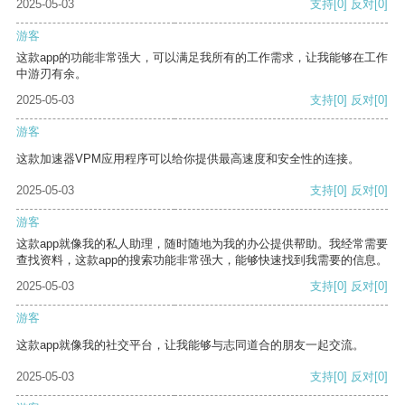
2025-05-03
支持
[0]
反对
[0]
游客
这款app的功能非常强大，可以满足我所有的工作需求，让我能够在工作
中游刃有余。
2025-05-03
支持
[0]
反对
[0]
游客
这款加速器VPM应用程序可以给你提供最高速度和安全性的连接。
2025-05-03
支持
[0]
反对
[0]
游客
这款app就像我的私人助理，随时随地为我的办公提供帮助。我经常需要
查找资料，这款app的搜索功能非常强大，能够快速找到我需要的信息。
2025-05-03
支持
[0]
反对
[0]
游客
这款app就像我的社交平台，让我能够与志同道合的朋友一起交流。
2025-05-03
支持
[0]
反对
[0]