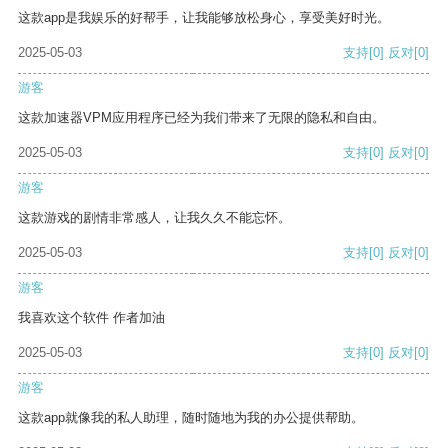
这款app是我娱乐的好帮手，让我能够放松身心，享受美好时光。
2025-05-03
支持
[0]
反对
[0]
游客
这款加速器VPM应用程序已经为我们带来了无限的隐私和自由。
2025-05-03
支持
[0]
反对
[0]
游客
这款游戏的剧情非常感人，让我久久不能忘怀。
2025-05-03
支持
[0]
反对
[0]
游客
我喜欢这个软件 作者加油
2025-05-03
支持
[0]
反对
[0]
游客
这款app就像我的私人助理，随时随地为我的办公提供帮助。