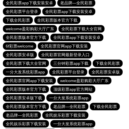
全民彩票app下载安装安卓
老品牌—全民彩票
全民彩票平台登录
全民彩票app下载安装安卓
下载全民彩票
全民彩票版本官方下载
welcome盈彩购彩大厅广东
全民彩票下载大全官网
全民彩票版本官方下载
全民彩票app下载安装安卓
6f彩票welcome
全民彩票官网app下载安装
全民彩票安卓版
全民彩票官网最新登录入口
全民彩票下载大全官网
三分钟彩票app下载
下载全民彩票
一分大发系统彩票app
全民彩票平台登录
全民彩票安卓版
全民彩票官网app下载安装
welcome盈彩购彩大厅广东
全民彩票版本官方下载
顶级彩票app官方网站
全民彩票安卓版下载
一分大发系统彩票app
全民彩票版本官方下载
老品牌—全民彩票
下载全民彩票
老品牌—全民彩票
全民娱乐彩票下载安装
全民娱乐彩票下载安装
一分大发系统彩票app