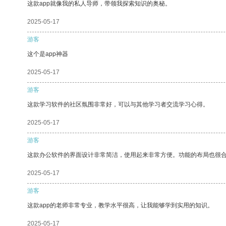
这款app就像我的私人导师，带领我探索知识的奥秘。
2025-05-17
游客
这个是app神器
2025-05-17
游客
这款学习软件的社区氛围非常好，可以与其他学习者交流学习心得。
2025-05-17
游客
这款办公软件的界面设计非常简洁，使用起来非常方便。功能的布局也很
2025-05-17
游客
这款app的老师非常专业，教学水平很高，让我能够学到实用的知识。
2025-05-17