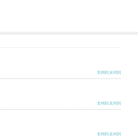
支持
[0]
反对
[0]
支持
[0]
反对
[0]
支持
[0]
反对
[0]