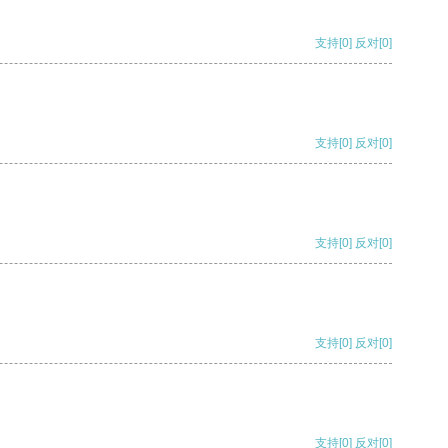
支持
[0]
反对
[0]
支持
[0]
反对
[0]
支持
[0]
反对
[0]
支持
[0]
反对
[0]
支持
[0]
反对
[0]