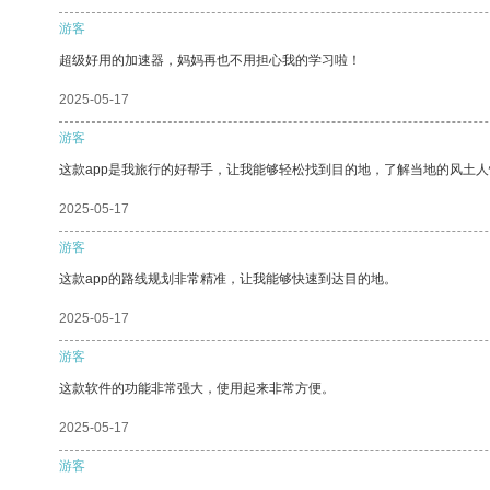
游客
超级好用的加速器，妈妈再也不用担心我的学习啦！
2025-05-17
游客
这款app是我旅行的好帮手，让我能够轻松找到目的地，了解当地的风土人
2025-05-17
游客
这款app的路线规划非常精准，让我能够快速到达目的地。
2025-05-17
游客
这款软件的功能非常强大，使用起来非常方便。
2025-05-17
游客