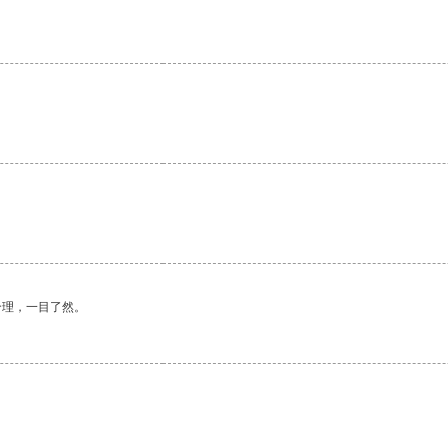
合理，一目了然。