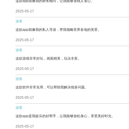
这款app就像我的财务顾问，让我能够省钱又省心。
2025-05-17
游客
这款app就像我的私人导游，带我领略世界各地的美景。
2025-05-17
游客
这款游戏非常好玩，画面精美，玩法丰富。
2025-05-17
游客
这款软件非常实用，可以帮助我解决很多问题。
2025-05-17
游客
这款app是我娱乐的好帮手，让我能够放松身心，享受美好时光。
2025-05-17