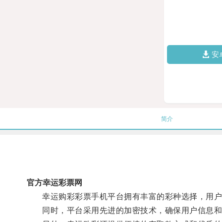
安
简介
官方幸运彩票网
幸运购彩彩票手机平台拥有丰富的彩种选择，用户
同时，平台采用先进的加密技术，确保用户信息和