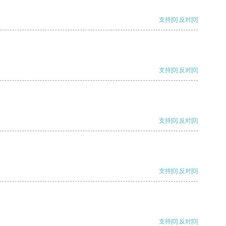
支持
[0]
反对
[0]
支持
[0]
反对
[0]
支持
[0]
反对
[0]
支持
[0]
反对
[0]
支持
[0]
反对
[0]