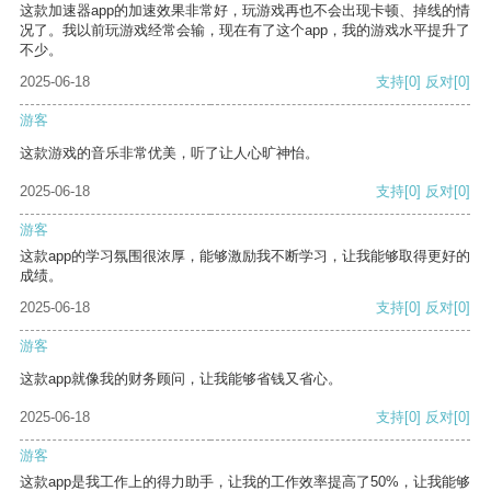
这款加速器app的加速效果非常好，玩游戏再也不会出现卡顿、掉线的情
况了。我以前玩游戏经常会输，现在有了这个app，我的游戏水平提升了
不少。
2025-06-18
支持
[0]
反对
[0]
游客
这款游戏的音乐非常优美，听了让人心旷神怡。
2025-06-18
支持
[0]
反对
[0]
游客
这款app的学习氛围很浓厚，能够激励我不断学习，让我能够取得更好的
成绩。
2025-06-18
支持
[0]
反对
[0]
游客
这款app就像我的财务顾问，让我能够省钱又省心。
2025-06-18
支持
[0]
反对
[0]
游客
这款app是我工作上的得力助手，让我的工作效率提高了50%，让我能够