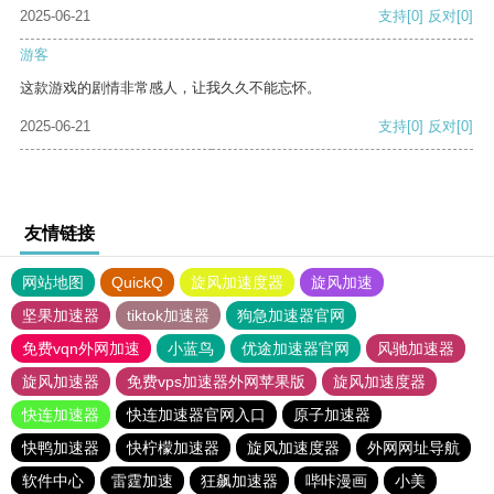
2025-06-21
支持
[0]
反对
[0]
游客
这款游戏的剧情非常感人，让我久久不能忘怀。
2025-06-21
支持
[0]
反对
[0]
友情链接
网站地图
QuickQ
旋风加速度器
旋风加速
坚果加速器
tiktok加速器
狗急加速器官网
免费vqn外网加速
小蓝鸟
优途加速器官网
风驰加速器
旋风加速器
免费vps加速器外网苹果版
旋风加速度器
快连加速器
快连加速器官网入口
原子加速器
快鸭加速器
快柠檬加速器
旋风加速度器
外网网址导航
软件中心
雷霆加速
狂飙加速器
哔咔漫画
小美