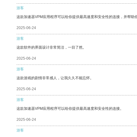
游客
这款加速器VPM应用程序可以给你提供最高速度和安全性的连接，并帮助
2025-06-24
游客
这款软件的界面设计非常简洁，一目了然。
2025-06-24
游客
这款游戏的剧情非常感人，让我久久不能忘怀。
2025-06-24
游客
这款加速器VPM应用程序可以给你提供最高速度和安全性的连接。
2025-06-24
游客