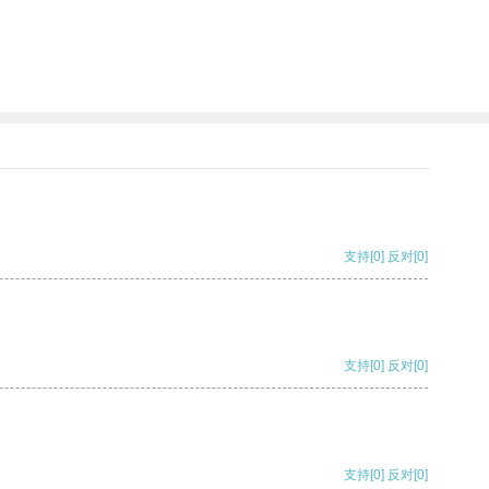
支持
[0]
反对
[0]
支持
[0]
反对
[0]
支持
[0]
反对
[0]