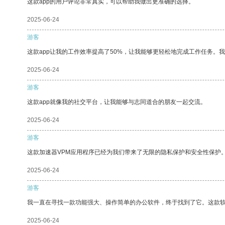
这款app的用户评论非常真实，可以帮助我做出更准确的选择。
2025-06-24
游客
这款app让我的工作效率提高了50%，让我能够更轻松地完成工作任务。
2025-06-24
游客
这款app就像我的社交平台，让我能够与志同道合的朋友一起交流。
2025-06-24
游客
这款加速器VPM应用程序已经为我们带来了无限的隐私保护和安全性保护
2025-06-24
游客
我一直在寻找一款功能强大、操作简单的办公软件，终于找到了它。这款
2025-06-24