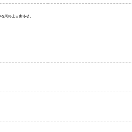
你在网络上自由移动。