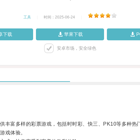
工具
|
时间：2025-06-24
|
卓下载
苹果下载
安卓市场，安全绿色
丰富多样的彩票游戏，包括时时彩、快三、PK10等多种热
游戏体验。