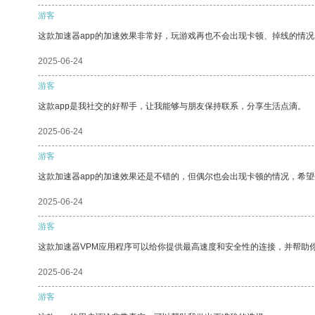
游客
这款加速器app的加速效果非常好，玩游戏再也不会出现卡顿、掉线的情况
2025-06-24
游客
这款app是我社交的好帮手，让我能够与朋友保持联系，分享生活点滴。
2025-06-24
游客
这款加速器app的加速效果还是不错的，但偶尔也会出现卡顿的情况，希
2025-06-24
游客
这款加速器VPM应用程序可以给你提供最高速度和安全性的连接，并帮助
2025-06-24
游客