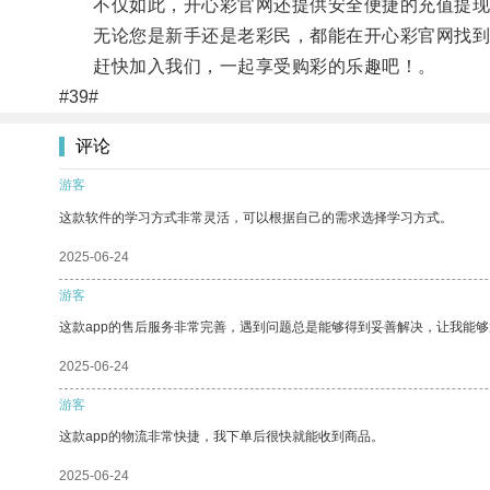
不仅如此，开心彩官网还提供安全便捷的充值提现
无论您是新手还是老彩民，都能在开心彩官网找到
赶快加入我们，一起享受购彩的乐趣吧！。
#39#
评论
游客
这款软件的学习方式非常灵活，可以根据自己的需求选择学习方式。
2025-06-24
游客
这款app的售后服务非常完善，遇到问题总是能够得到妥善解决，让我能
2025-06-24
游客
这款app的物流非常快捷，我下单后很快就能收到商品。
2025-06-24