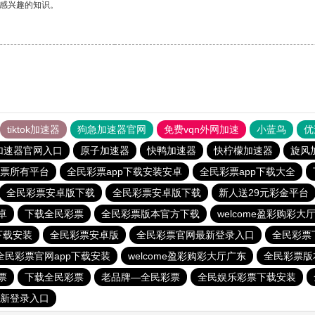
己感兴趣的知识。
tiktok加速器
狗急加速器官网
免费vqn外网加速
小蓝鸟
优
加速器官网入口
原子加速器
快鸭加速器
快柠檬加速器
旋风
票所有平台
全民彩票app下载安装安卓
全民彩票app下载大全
全民彩票安卓版下载
全民彩票安卓版下载
新人送29元彩金平台
卓
下载全民彩票
全民彩票版本官方下载
welcome盈彩购彩大
下载安装
全民彩票安卓版
全民彩票官网最新登录入口
全民彩票
全民彩票官网app下载安装
welcome盈彩购彩大厅广东
全民彩票版
票
下载全民彩票
老品牌—全民彩票
全民娱乐彩票下载安装
新登录入口