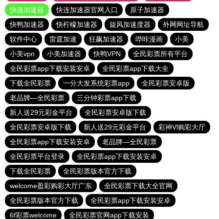
快连加速器
快连加速器官网入口
原子加速器
快鸭加速器
快柠檬加速器
旋风加速度器
外网网址导航
软件中心
雷霆加速
狂飙加速器
哔咔漫画
小美
小美vpn
小美加速器
快鸭VPN
全民彩票所有平台
全民彩票app下载安装安卓
全民彩票app下载大全
下载全民彩票
一分大发系统彩票app
全民彩票安卓版
老品牌—全民彩票
三分钟彩票app下载
新人送29元彩金平台
全民彩票安卓版下载
全民彩票安卓版下载
新人送29元彩金平台
彩神Vl购彩大厅
全民彩票app下载安装安卓
老品牌—全民彩票
全民彩票平台登录
全民彩票app下载安装安卓
下载全民彩票
全民彩票版本官方下载
welcome盈彩购彩大厅广东
全民彩票下载大全官网
全民彩票版本官方下载
全民彩票app下载安装安卓
6f彩票welcome
全民彩票官网app下载安装