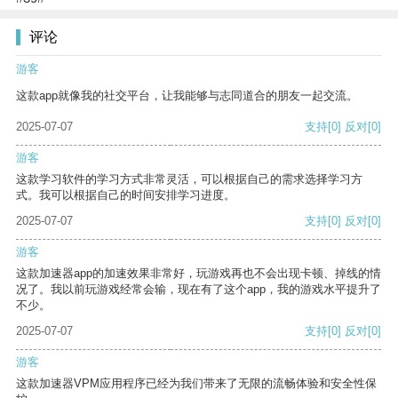
评论
游客
这款app就像我的社交平台，让我能够与志同道合的朋友一起交流。
2025-07-07
支持
[0]
反对
[0]
游客
这款学习软件的学习方式非常灵活，可以根据自己的需求选择学习方
式。我可以根据自己的时间安排学习进度。
2025-07-07
支持
[0]
反对
[0]
游客
这款加速器app的加速效果非常好，玩游戏再也不会出现卡顿、掉线的情
况了。我以前玩游戏经常会输，现在有了这个app，我的游戏水平提升了
不少。
2025-07-07
支持
[0]
反对
[0]
游客
这款加速器VPM应用程序已经为我们带来了无限的流畅体验和安全性保