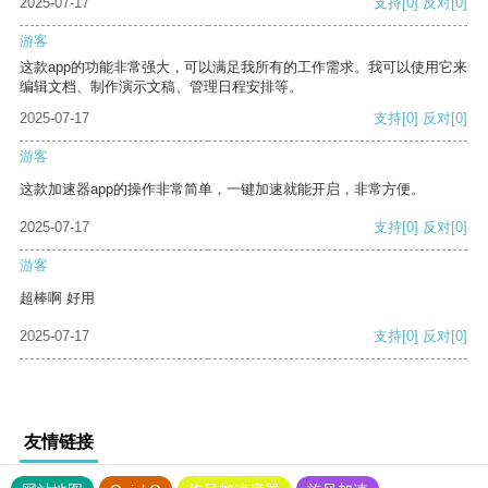
2025-07-17
支持
[0]
反对
[0]
游客
这款app的功能非常强大，可以满足我所有的工作需求。我可以使用它来
编辑文档、制作演示文稿、管理日程安排等。
2025-07-17
支持
[0]
反对
[0]
游客
这款加速器app的操作非常简单，一键加速就能开启，非常方便。
2025-07-17
支持
[0]
反对
[0]
游客
超棒啊 好用
2025-07-17
支持
[0]
反对
[0]
友情链接