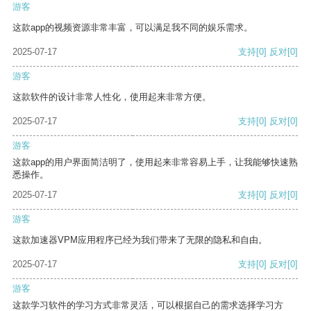
游客
这款app的视频资源非常丰富，可以满足我不同的娱乐需求。
2025-07-17
支持
[0]
反对
[0]
游客
这款软件的设计非常人性化，使用起来非常方便。
2025-07-17
支持
[0]
反对
[0]
游客
这款app的用户界面简洁明了，使用起来非常容易上手，让我能够快速熟
悉操作。
2025-07-17
支持
[0]
反对
[0]
游客
这款加速器VPM应用程序已经为我们带来了无限的隐私和自由。
2025-07-17
支持
[0]
反对
[0]
游客
这款学习软件的学习方式非常灵活，可以根据自己的需求选择学习方