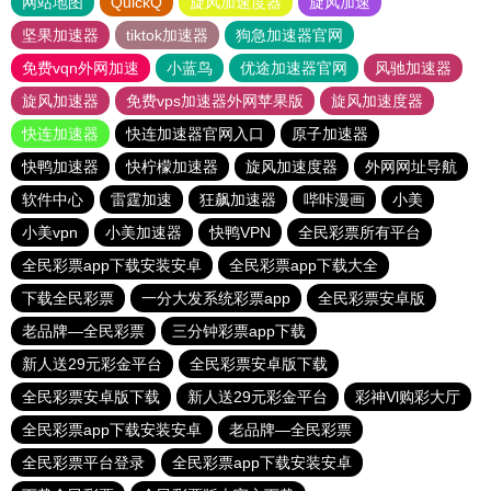
网站地图
QuickQ
旋风加速度器
旋风加速
坚果加速器
tiktok加速器
狗急加速器官网
免费vqn外网加速
小蓝鸟
优途加速器官网
风驰加速器
旋风加速器
免费vps加速器外网苹果版
旋风加速度器
快连加速器
快连加速器官网入口
原子加速器
快鸭加速器
快柠檬加速器
旋风加速度器
外网网址导航
软件中心
雷霆加速
狂飙加速器
哔咔漫画
小美
小美vpn
小美加速器
快鸭VPN
全民彩票所有平台
全民彩票app下载安装安卓
全民彩票app下载大全
下载全民彩票
一分大发系统彩票app
全民彩票安卓版
老品牌—全民彩票
三分钟彩票app下载
新人送29元彩金平台
全民彩票安卓版下载
全民彩票安卓版下载
新人送29元彩金平台
彩神Vl购彩大厅
全民彩票app下载安装安卓
老品牌—全民彩票
全民彩票平台登录
全民彩票app下载安装安卓