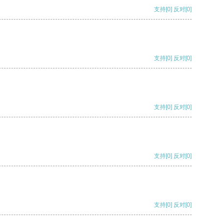
支持
[0]
反对
[0]
支持
[0]
反对
[0]
支持
[0]
反对
[0]
支持
[0]
反对
[0]
支持
[0]
反对
[0]