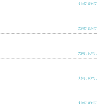
支持
[0]
反对
[0]
支持
[0]
反对
[0]
支持
[0]
反对
[0]
支持
[0]
反对
[0]
支持
[0]
反对
[0]