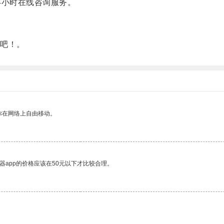
小时在线咨询服务。
吧！。
你在网络上自由移动。
器app的价格应该在50元以下才比较合理。