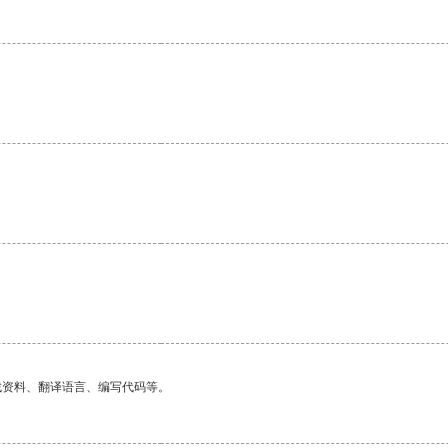
。
。
找资料、翻译语言、编写代码等。