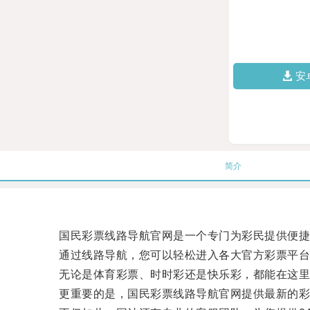
安
简介
国民彩票线路导航官网是一个专门为彩民提供便捷
通过线路导航，您可以轻松进入各大官方彩票平台
无论是体育彩票、时时彩还是快乐彩，都能在这里
更重要的是，国民彩票线路导航官网提供最新的彩