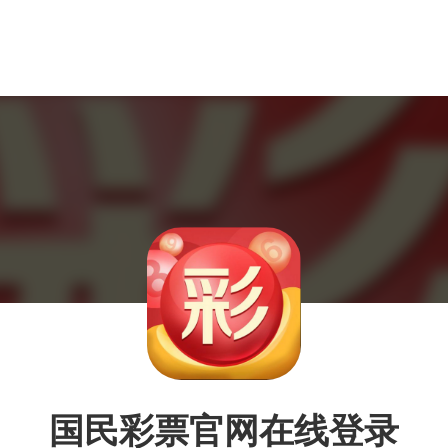
国民彩票官网在线登录