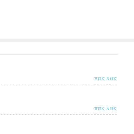
支持
[0]
反对
[0]
支持
[0]
反对
[0]