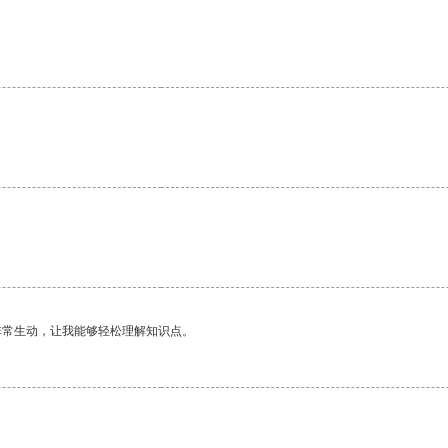
非常生动，让我能够轻松理解知识点。