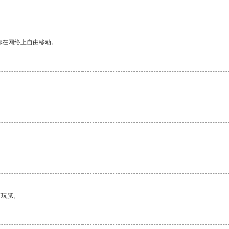
你在网络上自由移动。
有玩腻。