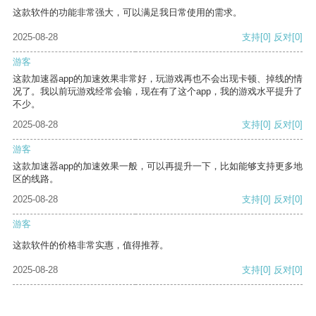
这款软件的功能非常强大，可以满足我日常使用的需求。
2025-08-28
支持
[0]
反对
[0]
游客
这款加速器app的加速效果非常好，玩游戏再也不会出现卡顿、掉线的情
况了。我以前玩游戏经常会输，现在有了这个app，我的游戏水平提升了
不少。
2025-08-28
支持
[0]
反对
[0]
游客
这款加速器app的加速效果一般，可以再提升一下，比如能够支持更多地
区的线路。
2025-08-28
支持
[0]
反对
[0]
游客
这款软件的价格非常实惠，值得推荐。
2025-08-28
支持
[0]
反对
[0]