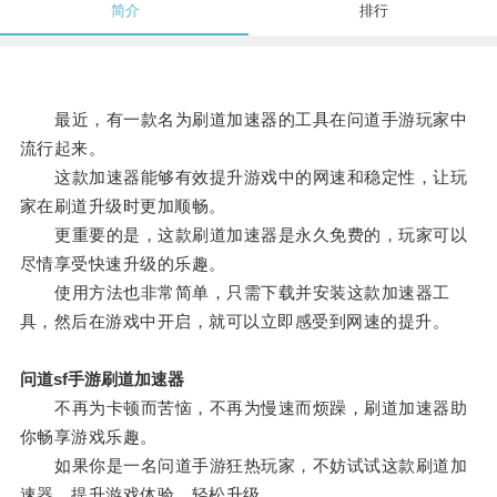
简介
排行
最近，有一款名为刷道加速器的工具在问道手游玩家中
流行起来。
这款加速器能够有效提升游戏中的网速和稳定性，让玩
家在刷道升级时更加顺畅。
更重要的是，这款刷道加速器是永久免费的，玩家可以
尽情享受快速升级的乐趣。
使用方法也非常简单，只需下载并安装这款加速器工
具，然后在游戏中开启，就可以立即感受到网速的提升。
问道sf手游刷道加速器
不再为卡顿而苦恼，不再为慢速而烦躁，刷道加速器助
你畅享游戏乐趣。
如果你是一名问道手游狂热玩家，不妨试试这款刷道加
速器，提升游戏体验，轻松升级。