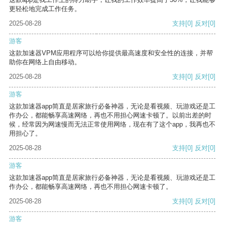
更轻松地完成工作任务。
2025-08-28
支持
[0]
反对
[0]
游客
这款加速器VPM应用程序可以给你提供最高速度和安全性的连接，并帮
助你在网络上自由移动。
2025-08-28
支持
[0]
反对
[0]
游客
这款加速器app简直是居家旅行必备神器，无论是看视频、玩游戏还是工
作办公，都能畅享高速网络，再也不用担心网速卡顿了。以前出差的时
候，经常因为网速慢而无法正常使用网络，现在有了这个app，我再也不
用担心了。
2025-08-28
支持
[0]
反对
[0]
游客
这款加速器app简直是居家旅行必备神器，无论是看视频、玩游戏还是工
作办公，都能畅享高速网络，再也不用担心网速卡顿了。
2025-08-28
支持
[0]
反对
[0]
游客