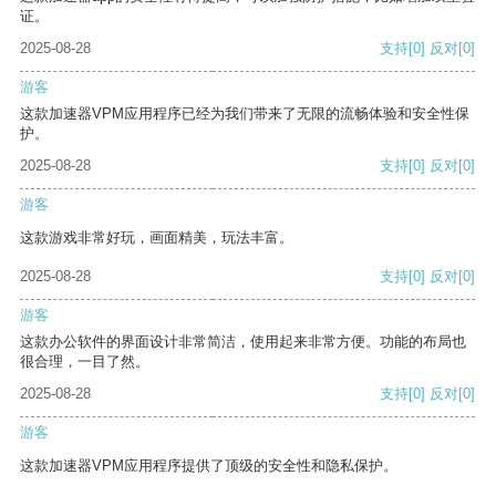
证。
2025-08-28
支持
[0]
反对
[0]
游客
这款加速器VPM应用程序已经为我们带来了无限的流畅体验和安全性保
护。
2025-08-28
支持
[0]
反对
[0]
游客
这款游戏非常好玩，画面精美，玩法丰富。
2025-08-28
支持
[0]
反对
[0]
游客
这款办公软件的界面设计非常简洁，使用起来非常方便。功能的布局也
很合理，一目了然。
2025-08-28
支持
[0]
反对
[0]
游客
这款加速器VPM应用程序提供了顶级的安全性和隐私保护。