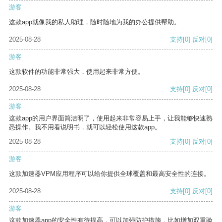
游客
这款app就像我的私人助理，随时随地为我的办公提供帮助。
2025-08-28
支持
[0]
反对
[0]
游客
这款软件的功能非常强大，使用起来非常方便。
2025-08-28
支持
[0]
反对
[0]
游客
这款app的用户界面简洁明了，使用起来非常容易上手，让我能够快速熟
悉操作。我不用看说明书，就可以轻松使用这款app。
2025-08-28
支持
[0]
反对
[0]
游客
这款加速器VPM应用程序可以给你提供全球覆盖和最高安全性的连接。
2025-08-28
支持
[0]
反对
[0]
游客
这款加速器app的安全性有待提高，可以加强防护措施，比如增加双重验