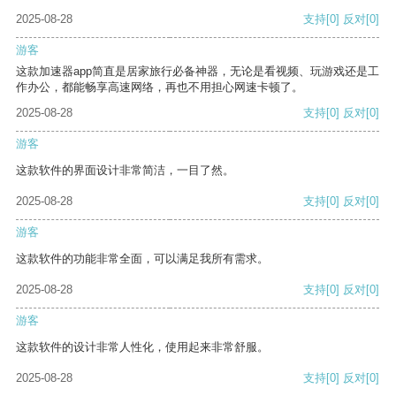
2025-08-28
支持
[0]
反对
[0]
游客
这款加速器app简直是居家旅行必备神器，无论是看视频、玩游戏还是工
作办公，都能畅享高速网络，再也不用担心网速卡顿了。
2025-08-28
支持
[0]
反对
[0]
游客
这款软件的界面设计非常简洁，一目了然。
2025-08-28
支持
[0]
反对
[0]
游客
这款软件的功能非常全面，可以满足我所有需求。
2025-08-28
支持
[0]
反对
[0]
游客
这款软件的设计非常人性化，使用起来非常舒服。
2025-08-28
支持
[0]
反对
[0]