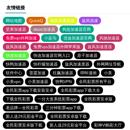
友情链接
网站地图
QuickQ
旋风加速度器
旋风加速
坚果加速器
tiktok加速器
狗急加速器官网
免费vqn外网加速
小蓝鸟
优途加速器官网
风驰加速器
旋风加速器
免费vps加速器外网苹果版
旋风加速度器
快连加速器
快连加速器官网入口
原子加速器
快鸭加速器
快柠檬加速器
旋风加速度器
外网网址导航
软件中心
雷霆加速
狂飙加速器
哔咔漫画
小美
小美vpn
小美加速器
快鸭VPN
全民彩票所有平台
全民彩票app下载安装安卓
全民彩票app下载大全
下载全民彩票
一分大发系统彩票app
全民彩票安卓版
老品牌—全民彩票
三分钟彩票app下载
新人送29元彩金平台
全民彩票安卓版下载
全民彩票安卓版下载
新人送29元彩金平台
彩神Vl购彩大厅