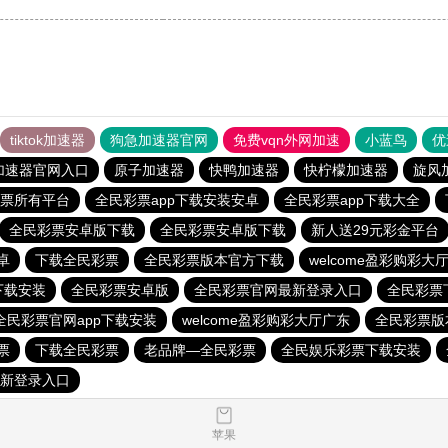
tiktok加速器
狗急加速器官网
免费vqn外网加速
小蓝鸟
优
加速器官网入口
原子加速器
快鸭加速器
快柠檬加速器
旋风
票所有平台
全民彩票app下载安装安卓
全民彩票app下载大全
全民彩票安卓版下载
全民彩票安卓版下载
新人送29元彩金平台
卓
下载全民彩票
全民彩票版本官方下载
welcome盈彩购彩大
下载安装
全民彩票安卓版
全民彩票官网最新登录入口
全民彩票
全民彩票官网app下载安装
welcome盈彩购彩大厅广东
全民彩票版
票
下载全民彩票
老品牌—全民彩票
全民娱乐彩票下载安装
新登录入口
苹果