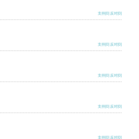
支持
[0]
反对
[0]
支持
[0]
反对
[0]
支持
[0]
反对
[0]
支持
[0]
反对
[0]
支持
[0]
反对
[0]