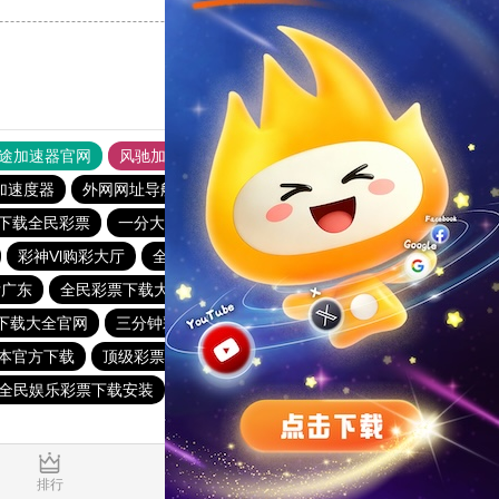
途加速器官网
风驰加速器
旋风加速器
加速度器
外网网址导航
软件中心
雷霆加速
狂飙加速器
下载全民彩票
一分大发系统彩票app
全民彩票安卓版
彩神Vl购彩大厅
全民彩票app下载安装安卓
厅广东
全民彩票下载大全官网
全民彩票版本官方下载
下载大全官网
三分钟彩票app下载
下载全民彩票
本官方下载
顶级彩票app官方网站
全民彩票安卓版下载
全民娱乐彩票下载安装
一分大发系统彩票app
0.032833s
排行
推荐