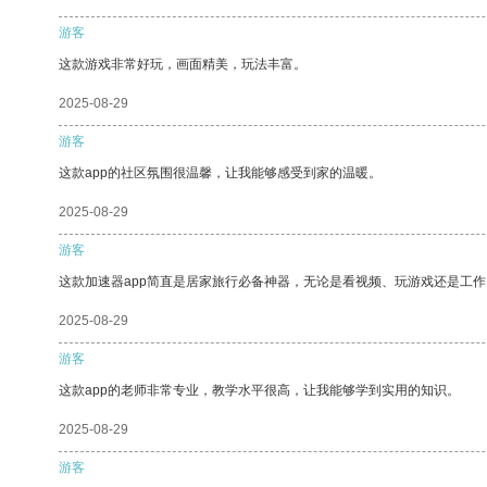
游客
这款游戏非常好玩，画面精美，玩法丰富。
2025-08-29
游客
这款app的社区氛围很温馨，让我能够感受到家的温暖。
2025-08-29
游客
这款加速器app简直是居家旅行必备神器，无论是看视频、玩游戏还是工
2025-08-29
游客
这款app的老师非常专业，教学水平很高，让我能够学到实用的知识。
2025-08-29
游客