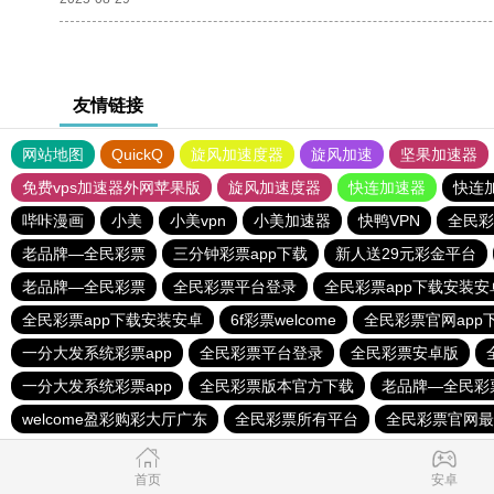
友情链接
网站地图
QuickQ
旋风加速度器
旋风加速
坚果加速器
免费vps加速器外网苹果版
旋风加速度器
快连加速器
快连
哔咔漫画
小美
小美vpn
小美加速器
快鸭VPN
全民彩
老品牌—全民彩票
三分钟彩票app下载
新人送29元彩金平台
老品牌—全民彩票
全民彩票平台登录
全民彩票app下载安装安
全民彩票app下载安装安卓
6f彩票welcome
全民彩票官网app
一分大发系统彩票app
全民彩票平台登录
全民彩票安卓版
一分大发系统彩票app
全民彩票版本官方下载
老品牌—全民彩
welcome盈彩购彩大厅广东
全民彩票所有平台
全民彩票官网最
首页
安卓