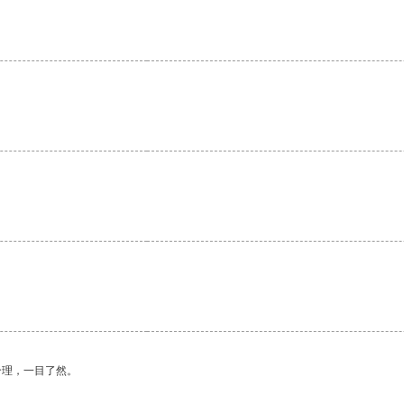
合理，一目了然。