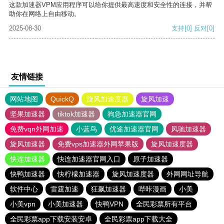
这款加速器VPM应用程序可以给你提供最高速度和安全性的连接，并帮
助你在网络上自由移动。
2025-08-30
支持
[0]
反对
[0]
友情链接
网站地图
QuickQ
旋风加速度器
旋风加速
坚果加速器
tiktok加速器
狗急加速器官网
免费vqn外网加速
小蓝鸟
优途加速器官网
风驰加速器
旋风加速器
免费vps加速器外网苹果版
旋风加速度器
快连加速器
快连加速器官网入口
原子加速器
快鸭加速器
快柠檬加速器
旋风加速度器
外网网址导航
软件中心
雷霆加速
狂飙加速器
哔咔漫画
小美
小美vpn
小美加速器
快鸭VPN
全民彩票所有平台
全民彩票app下载安装安卓
全民彩票app下载大全