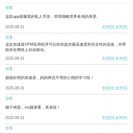
游客
这款app就像我的私人导游，带我领略世界各地的美景。
2025-08-31
支持
[0]
反对
[0]
游客
这款加速器VPM应用程序可以给你提供最高速度和安全性的连接，并帮
助你在网络上自由移动。
2025-08-31
支持
[0]
反对
[0]
游客
超级好用的加速器，妈妈再也不用担心我的学习啦！
2025-08-31
支持
[0]
反对
[0]
游客
梯子神器，ins随便看，美美哒！
2025-08-31
支持
[0]
反对
[0]
游客