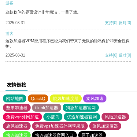
游客
这款软件的界面设计非常简洁，一目了然。
2025-08-31
支持
[0]
反对
[0]
游客
这款加速器VPM应用程序已经为我们带来了无限的隐私保护和安全性保
护。
2025-08-31
支持
[0]
反对
[0]
友情链接
网站地图
QuickQ
旋风加速度器
旋风加速
坚果加速器
tiktok加速器
狗急加速器官网
免费vqn外网加速
小蓝鸟
优途加速器官网
风驰加速器
旋风加速器
免费vps加速器外网苹果版
旋风加速度器
快连加速器
快连加速器官网入口
原子加速器