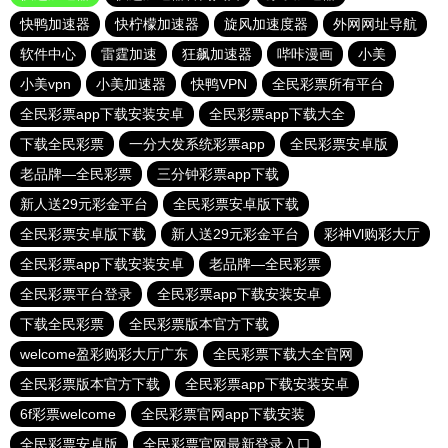
快鸭加速器
快柠檬加速器
旋风加速度器
外网网址导航
软件中心
雷霆加速
狂飙加速器
哔咔漫画
小美
小美vpn
小美加速器
快鸭VPN
全民彩票所有平台
全民彩票app下载安装安卓
全民彩票app下载大全
下载全民彩票
一分大发系统彩票app
全民彩票安卓版
老品牌—全民彩票
三分钟彩票app下载
新人送29元彩金平台
全民彩票安卓版下载
全民彩票安卓版下载
新人送29元彩金平台
彩神Vl购彩大厅
全民彩票app下载安装安卓
老品牌—全民彩票
全民彩票平台登录
全民彩票app下载安装安卓
下载全民彩票
全民彩票版本官方下载
welcome盈彩购彩大厅广东
全民彩票下载大全官网
全民彩票版本官方下载
全民彩票app下载安装安卓
6f彩票welcome
全民彩票官网app下载安装
全民彩票安卓版
全民彩票官网最新登录入口