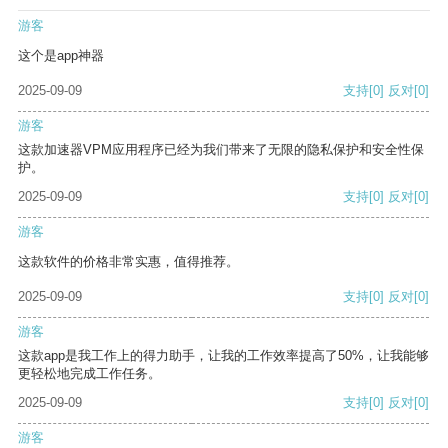
游客
这个是app神器
2025-09-09
支持
[0]
反对
[0]
游客
这款加速器VPM应用程序已经为我们带来了无限的隐私保护和安全性保
护。
2025-09-09
支持
[0]
反对
[0]
游客
这款软件的价格非常实惠，值得推荐。
2025-09-09
支持
[0]
反对
[0]
游客
这款app是我工作上的得力助手，让我的工作效率提高了50%，让我能够
更轻松地完成工作任务。
2025-09-09
支持
[0]
反对
[0]
游客