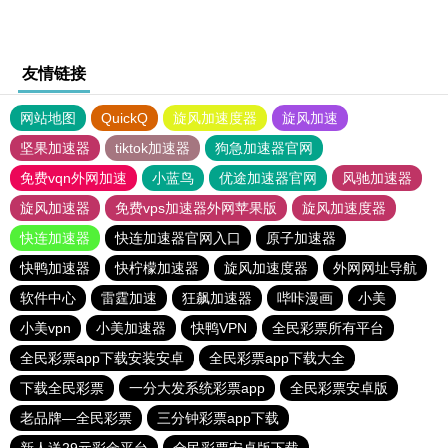
友情链接
网站地图
QuickQ
旋风加速度器
旋风加速
坚果加速器
tiktok加速器
狗急加速器官网
免费vqn外网加速
小蓝鸟
优途加速器官网
风驰加速器
旋风加速器
免费vps加速器外网苹果版
旋风加速度器
快连加速器
快连加速器官网入口
原子加速器
快鸭加速器
快柠檬加速器
旋风加速度器
外网网址导航
软件中心
雷霆加速
狂飙加速器
哔咔漫画
小美
小美vpn
小美加速器
快鸭VPN
全民彩票所有平台
全民彩票app下载安装安卓
全民彩票app下载大全
下载全民彩票
一分大发系统彩票app
全民彩票安卓版
老品牌—全民彩票
三分钟彩票app下载