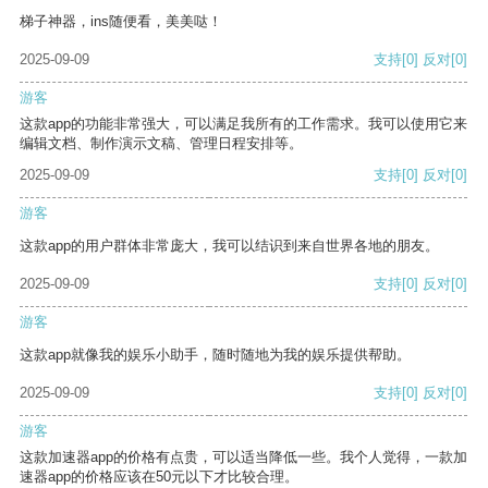
梯子神器，ins随便看，美美哒！
2025-09-09
支持
[0]
反对
[0]
游客
这款app的功能非常强大，可以满足我所有的工作需求。我可以使用它来
编辑文档、制作演示文稿、管理日程安排等。
2025-09-09
支持
[0]
反对
[0]
游客
这款app的用户群体非常庞大，我可以结识到来自世界各地的朋友。
2025-09-09
支持
[0]
反对
[0]
游客
这款app就像我的娱乐小助手，随时随地为我的娱乐提供帮助。
2025-09-09
支持
[0]
反对
[0]
游客
这款加速器app的价格有点贵，可以适当降低一些。我个人觉得，一款加
速器app的价格应该在50元以下才比较合理。