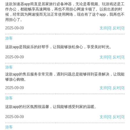
这款加速器app简直是居家旅行必备神器，无论是看视频、玩游戏还是工
作办公，都能畅享高速网络，再也不用担心网速卡顿了。以前出差的时
候，经常因为网速慢而无法正常使用网络，现在有了这个app，我再也不
用担心了。
2025-09-09
支持
[0]
反对
[0]
游客
这款app是我娱乐的好帮手，让我能够放松身心，享受美好时光。
2025-09-09
支持
[0]
反对
[0]
游客
这款app的售后服务非常完善，遇到问题总是能够得到妥善解决，让我能
够放心购物。
2025-09-09
支持
[0]
反对
[0]
游客
这款app的社区氛围很温馨，让我能够感受到家的温暖。
2025-09-09
支持
[0]
反对
[0]
游客