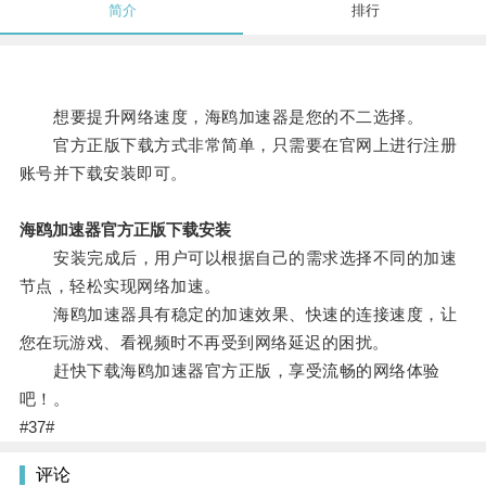
简介
排行
想要提升网络速度，海鸥加速器是您的不二选择。
官方正版下载方式非常简单，只需要在官网上进行注册
账号并下载安装即可。
海鸥加速器官方正版下载安装
安装完成后，用户可以根据自己的需求选择不同的加速
节点，轻松实现网络加速。
海鸥加速器具有稳定的加速效果、快速的连接速度，让
您在玩游戏、看视频时不再受到网络延迟的困扰。
赶快下载海鸥加速器官方正版，享受流畅的网络体验
吧！。
#37#
评论