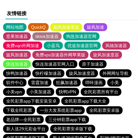
友情链接
网站地图
QuickQ
旋风加速度器
旋风加速
坚果加速器
tiktok加速器
狗急加速器官网
免费vqn外网加速
小蓝鸟
优途加速器官网
风驰加速器
旋风加速器
免费vps加速器外网苹果版
旋风加速度器
快连加速器
快连加速器官网入口
原子加速器
快鸭加速器
快柠檬加速器
旋风加速度器
外网网址导航
软件中心
雷霆加速
狂飙加速器
哔咔漫画
小美
小美vpn
小美加速器
快鸭VPN
全民彩票所有平台
全民彩票app下载安装安卓
全民彩票app下载大全
下载全民彩票
一分大发系统彩票app
全民彩票安卓版
老品牌—全民彩票
三分钟彩票app下载
新人送29元彩金平台
全民彩票安卓版下载