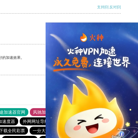
支持
[0]
反对
[0]
支持
[0]
反对
[0]
好的加速效果。
支持
[0]
反对
[0]
途加速器官网
风驰加速器
旋风加速器
加速度器
外网网址导航
软件中心
雷霆加速
狂飙加速器
下载全民彩票
一分大发系统彩票app
全民彩票安卓版