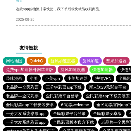
游客
这款app的物流非常快捷，我下单后很快就能收到商品。
2025-09-25
友情链接
网站地图
QuickQ
旋风加速度器
旋风加速
坚果加速器
免费vps加速器外网苹果版
旋风加速度器
快连加速器
快连
哔咔漫画
小美
小美vpn
小美加速器
快鸭VPN
全民彩
老品牌—全民彩票
三分钟彩票app下载
新人送29元彩金平台
老品牌—全民彩票
全民彩票平台登录
全民彩票app下载安装安
全民彩票app下载安装安卓
6f彩票welcome
全民彩票官网app
一分大发系统彩票app
全民彩票平台登录
全民彩票安卓版
一分大发系统彩票app
全民彩票版本官方下载
老品牌—全民彩
welcome盈彩购彩大厅广东
全民彩票所有平台
全民彩票官网最