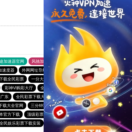
支持
[0]
反对
[0]
途加速器官网
风驰加速器
旋风加速器
加速度器
外网网址导航
软件中心
雷霆加速
狂飙加速器
下载全民彩票
一分大发系统彩票app
全民彩票安卓版
彩神Vl购彩大厅
全民彩票app下载安装安卓
厅广东
全民彩票下载大全官网
全民彩票版本官方下载
下载大全官网
三分钟彩票app下载
下载全民彩票
本官方下载
顶级彩票app官方网站
全民彩票安卓版下载
全民娱乐彩票下载安装
一分大发系统彩票app