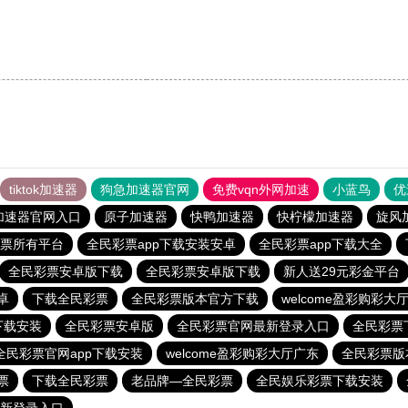
tiktok加速器
狗急加速器官网
免费vqn外网加速
小蓝鸟
优
加速器官网入口
原子加速器
快鸭加速器
快柠檬加速器
旋风
票所有平台
全民彩票app下载安装安卓
全民彩票app下载大全
全民彩票安卓版下载
全民彩票安卓版下载
新人送29元彩金平台
卓
下载全民彩票
全民彩票版本官方下载
welcome盈彩购彩大
下载安装
全民彩票安卓版
全民彩票官网最新登录入口
全民彩票
全民彩票官网app下载安装
welcome盈彩购彩大厅广东
全民彩票版
票
下载全民彩票
老品牌—全民彩票
全民娱乐彩票下载安装
新登录入口